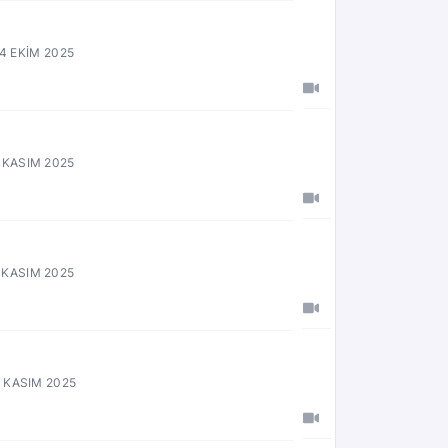
4 EKIM 2025
 KASIM 2025
 KASIM 2025
 KASIM 2025