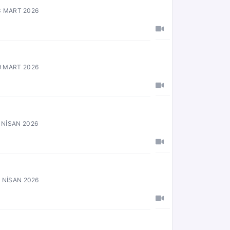
3 MART 2026
9 MART 2026
 NISAN 2026
2 NISAN 2026