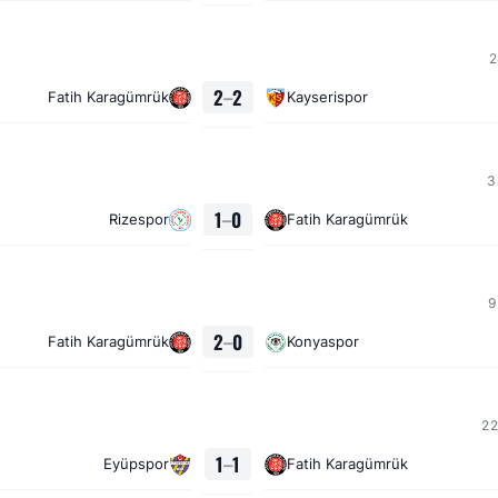
2
2
–
2
Fatih Karagümrük
Kayserispor
3
1
–
0
Rizespor
Fatih Karagümrük
9
2
–
0
Fatih Karagümrük
Konyaspor
22
1
–
1
Eyüpspor
Fatih Karagümrük