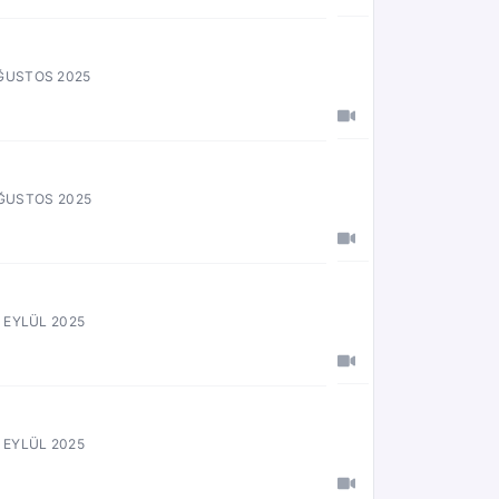
ĞUSTOS 2025
ĞUSTOS 2025
 EYLÜL 2025
 EYLÜL 2025