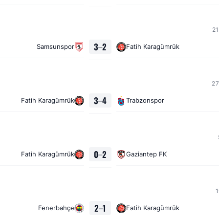
21
3
–
2
Samsunspor
Fatih Karagümrük
27
3
–
4
Fatih Karagümrük
Trabzonspor
0
–
2
Fatih Karagümrük
Gaziantep FK
1
2
–
1
Fenerbahçe
Fatih Karagümrük