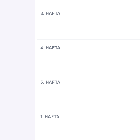
3
. HAFTA
4
. HAFTA
5
. HAFTA
1
. HAFTA