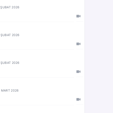
 ŞUBAT 2026
 ŞUBAT 2026
 ŞUBAT 2026
8 MART 2026