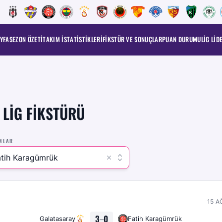
YFA
SEZON ÖZETI
TAKIM İSTATISTIKLERI
FIKSTÜR VE SONUÇLAR
PUAN DURUMU
LIG LID
LIG FIKSTÜRÜ
MLAR
15 A
3
–
0
Galatasaray
Fatih Karagümrük