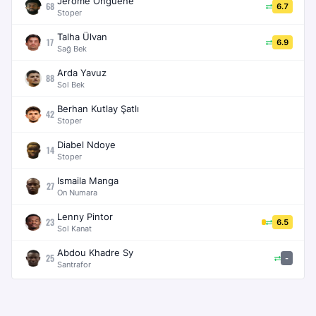
Jérôme Onguéné
68
6.7
Stoper
Talha Ülvan
17
6.9
Sağ Bek
Arda Yavuz
88
Sol Bek
Berhan Kutlay Şatlı
42
Stoper
Diabel Ndoye
14
Stoper
Ismaila Manga
27
On Numara
Lenny Pintor
23
6.5
Sol Kanat
Abdou Khadre Sy
25
-
Santrafor