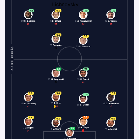
7.2
6.5
7.0
7.2
80
S. Babicka
6
B. Elmaz
5
M. Kranevitter
10
D. Verde
6.9
6.9
70
Serginho
23
S. Larsson
ENSUPERLIG
7.5
7.3
20
M. Łęgowski
19
U. Bozok
6.5
6.9
6.2
7.0
28
T. İlter
26
M. Altunbaş
15
C. Raux-Yao
55
B. Gezek
5.9
6.6
6.9
6.0
16
A. Yaşar
2
Calegari
7.5
4
L. Claro
77
U. Meraş
24
J. Yılmaz