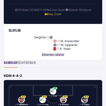
18 Nisan 2026
11:30
Cihan Aydın
Ataturk Olimpiyat
Maç Özeti
OLAYLAR
Serginho
16
'
39
'
M. Kranevitter
44
'
M. Łęgowski
78
'
A. Yaşar
Detayları göster
KADROLAR
İSTATISTIKLER
KGM
4-4-2
7.3
13
I. Grbic
6.6
6.6
6.6
6.9
25
F. Mladenovic
3
I. Lichnovsky
4
D. Biraschi
47
R. Esgaio