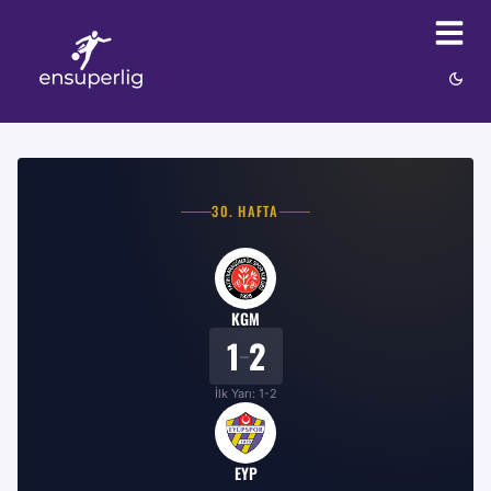
30
. HAFTA
KGM
1
2
–
İlk Yarı:
1
-
2
EYP