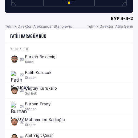
EYP
4-4-2
Teknik Direktör: Aleksandar Stanojević
Teknik Direktör: Atila Gerin
FATIH KARAGÜMRÜK
YEDEKLER
Furkan Bekleviç
99
Kaleci
Fatih Kurucuk
22
Stoper
Çağtay Kurukalıp
33
Sol Bek
Burhan Ersoy
24
Stoper
Muhammed Kadıoğlu
32
Stoper
Anıl Yiğit Çınar
94