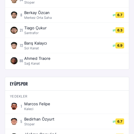
Stoper
Berkay Özcan
8
6.7
Merkez Orta Saha
Tiago Çukur
21
6.3
Santrafor
Barış Kalaycı
72
6.9
Sol Kanat
Ahmed Traore
88
Sağ Kanat
EYÜPSPOR
YEDEKLER
Marcos Felipe
1
Kaleci
Bedirhan Özyurt
5
6.7
Stoper