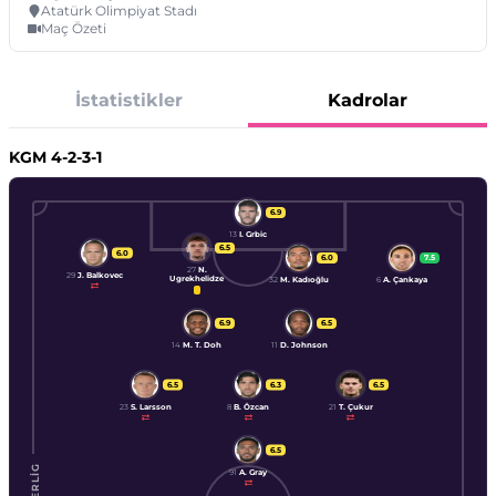
Atatürk Olimpiyat Stadı
Maç Özeti
İstatistikler
Kadrolar
KGM
4-2-3-1
6.9
13
I. Grbic
6.5
6.0
6.0
7.5
27
N.
29
J. Balkovec
Ugrekhelidze
32
M. Kadıoğlu
6
A. Çankaya
6.9
6.5
14
M. T. Doh
11
D. Johnson
6.5
6.3
6.5
23
S. Larsson
8
B. Özcan
21
T. Çukur
6.5
91
A. Gray