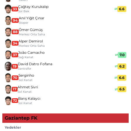
Çağtay Kurukalıp
33
6.6
Sol Bek
Anıl Yiğit Çınar
94
Stoper
Ömer Gümüş
88
Merkez Orta Saha
Alper Demirol
34
Merkez Orta Saha
João Camacho
37
7.0
Sağ Kanat
David Datro Fofana
19
6.2
Santrafor
Serginho
70
6.6
Sol Kanat
Ahmet Sivri
17
6.5
Sol Kanat
Barış Kalaycı
72
Sol Kanat
Gaziantep FK
Yedekler