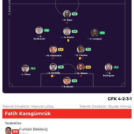
ENSUPERLIG
7.0
9
M. Bayo
7.9
7.0
7.7
10
K.
44
A. Maxim
Kozłowski
11
C. Lungoyi
7.2
6.6
3
D. Camara
6
M. Kabasakal
7.0
6.6
8.2
8.2
4
A. Kızıldağ
14
M. Abena
77
K.
2
L. Pérez
Rodrigues
7.2
71
B. Bozan
GFK
4-2-3-1
Teknik Direktör: Marcel Lička
Teknik Direktör: Burak Yılmaz
Fatih Karagümrük
Yedekler
Furkan Bekleviç
99
Kaleci