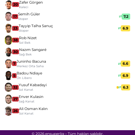
Zafer Görgen
20
Kaleci
Semih Güler
17
7.2
Stoper
Tayyip Talha Sanuç
23
6.9
Stoper
Rob Nizet
38
Sol Bek
Nazım Sangaré
30
Sağ Bek
Juninho Bacuna
7
6.6
Merkez Orta Saha
Badou Ndiaye
5
6.9
Ön Libero
Yusuf Kabadayi
32
6.3
Sol Kanat
Enver Kulasin
27
Sağ Kanat
Ali Osman Kalın
26
Sol Kanat
© 2026 ensuperlig – Tüm hakları saklıdır.