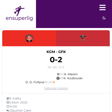
KGM
-
GFK
0
-
2
İlk Yarı:
0
-
0
55
'
A. Maxim
69
'
K. Kozłowski
D. D. Fofana
90+8
'
Detayları göster
8
. Hafta
5 Ekim 2025
14:00
Oğuzhan Çakır