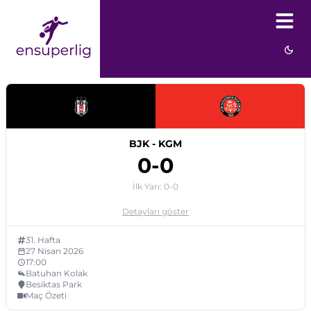
BJK
-
KGM
0
-
0
İlk Yarı:
0
-
0
Detayları göster
31
. Hafta
27 Nisan 2026
17:00
Batuhan Kolak
Besiktas Park
Maç Özeti