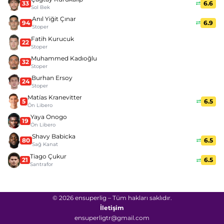
33
6.6
Sol Bek
Anıl Yiğit Çınar
94
6.9
Stoper
Fatih Kurucuk
22
Stoper
Muhammed Kadıoğlu
32
Stoper
Burhan Ersoy
24
Stoper
Matías Kranevitter
5
6.5
Ön Libero
Yaya Onogo
19
Ön Libero
Shavy Babicka
80
6.5
Sağ Kanat
Tiago Çukur
21
6.5
Santrafor
© 2026 ensuperlig – Tüm hakları saklıdır.
İletişim
ensuperligtr@gmail.com