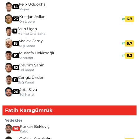
Felix Uduokhai
14
Stoper
Kristjan Asllani
23
6.7
Ön Libero
Salih Uçan
8
Merkez Orta Saha
Vaclav Cerny
18
6.7
Sağ Kanat
Mustafa Hekimoğlu
91
6.3
Santrafor
Devrim Şahin
52
Sol Kanat
Cengiz Ünder
11
Sağ Kanat
Jota Silva
26
Sol Kanat
Fatih Karagümrük
Yedekler
Furkan Bekleviç
99
Kaleci
Çağtay Kurukalıp