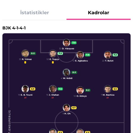
İstatistikler
Kadrolar
BJK
4-1-4-1
7.9
32
D. Vásquez
8.0
7.2
7.9
7.2
33
R. Yılmaz
53
E. Topçu
12
E. Agbadou
22
T. Bulut
8.0
4
W. Ndidi
6.9
7.5
6.5
8.2
19
E. B. Touré
15
J. Olaitan
7
M. Rashica
10
O. Kökçü
6.7
ENSUPERLIG
9
H. Oh
6.9
6.9