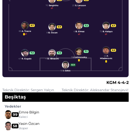
70
Serginho
23
S. Larsson
6.7
7.2
6.7
6.9
88
A. Traore
6
B. Elmaz
72
B. Kalaycı
8
B. Özcan
6.9
7.1
7.2
7.2
25
F.
3
I. Lichnovsky
Mladenovic
47
R. Esgaio
4
D. Biraschi
8.9
13
I. Grbic
KGM
4-4-2
Teknik Direktör: Sergen Yalçın
Teknik Direktör: Aleksandar Stanojević
Beşiktaş
Yedekler
Emre Bilgin
99
Kaleci
Yasin Özcan
58
Stoper