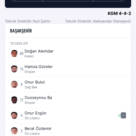
KGM
4-4-2
Teknik Direktör: Nuri Şahin
Teknik Direktör: Aleksandar Stanojević
BAŞAKŞEHIR
YEDEKLER
Doğan Alemdar
80
Kaleci
Hamza Güreler
15
Stoper
Onur Bulut
6
Sağ Bek
Ousseynou Ba
27
Stoper
Onur Ergün
4
-
Ön Libero
Berat Özdemir
2
Ön Libero