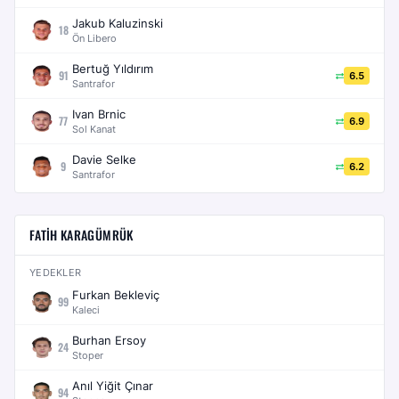
Jakub Kaluzinski
18
Ön Libero
Bertuğ Yıldırım
91
6.5
Santrafor
Ivan Brnic
77
6.9
Sol Kanat
Davie Selke
9
6.2
Santrafor
FATIH KARAGÜMRÜK
YEDEKLER
Furkan Bekleviç
99
Kaleci
Burhan Ersoy
24
Stoper
Anıl Yiğit Çınar
94