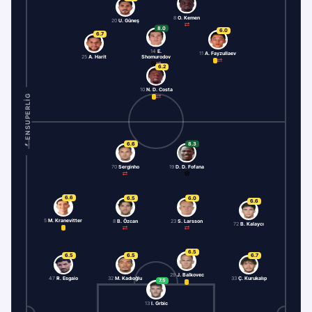
8
O. Kemen
20
U. Güneş
8.0
6.0
6.7
14
E.
11
A. Fayzullaev
Shomurodov
25
A. Harit
6.2
10
N. D. Costa
ENSUPERLIG
6.6
8.3
70
Serginho
19
D. D. Fofana
6.6
6.5
6.0
6.6
5
M. Kranevitter
8
B. Özcan
23
S. Larsson
72
B. Kalaycı
6.5
6.5
6.5
6.7
29
J. Balkovec
47
R. Esgaio
32
M. Kadıoğlu
33
Ç. Kurukalıp
7.5
13
I. Grbic