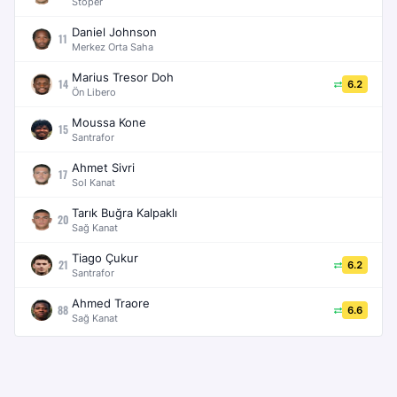
Stoper
Daniel Johnson
11
Merkez Orta Saha
Marius Tresor Doh
14
6.2
Ön Libero
Moussa Kone
15
Santrafor
Ahmet Sivri
17
Sol Kanat
Tarık Buğra Kalpaklı
20
Sağ Kanat
Tiago Çukur
21
6.2
Santrafor
Ahmed Traore
88
6.6
Sağ Kanat