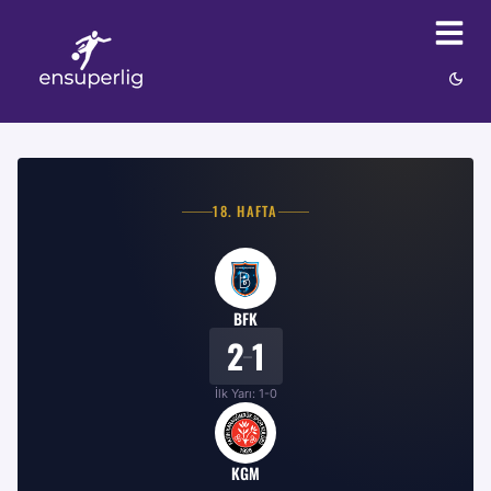
18
. HAFTA
BFK
2
1
–
İlk Yarı:
1
-
0
KGM