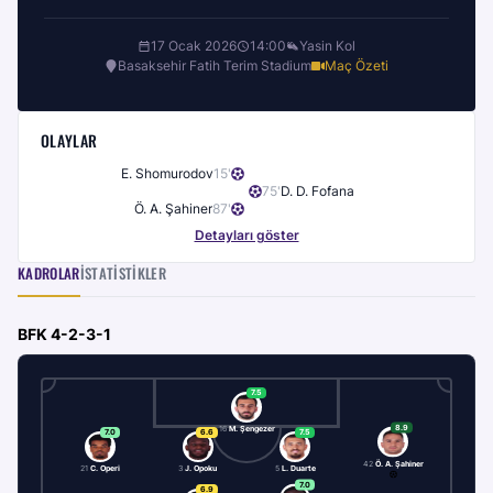
17 Ocak 2026
14:00
Yasin Kol
Basaksehir Fatih Terim Stadium
Maç Özeti
OLAYLAR
E. Shomurodov
15
'
75
'
D. D. Fofana
Ö. A. Şahiner
87
'
Detayları göster
KADROLAR
İSTATISTIKLER
BFK
4-2-3-1
7.5
8.9
16
M. Şengezer
7.0
6.6
7.5
42
Ö. A. Şahiner
21
C. Operi
3
J. Opoku
5
L. Duarte
7.0
6.9