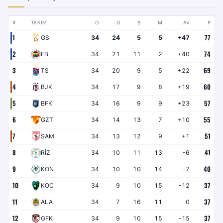
#
TAKIM
O
G
B
M
AV
P
1
77
GS
34
24
5
5
+47
2
74
FB
34
21
11
2
+40
3
69
TS
34
20
9
5
+22
4
60
BJK
34
17
9
8
+19
5
57
BFK
34
16
9
9
+23
6
55
GZT
34
14
13
7
+10
7
51
SAM
34
13
12
9
+1
8
41
RİZ
34
10
11
13
-6
9
40
KON
34
10
10
14
-7
10
37
KOC
34
9
10
15
-12
11
37
ALA
34
7
16
11
0
12
37
GFK
34
9
10
15
-15