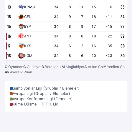
13
35
KPAŞA
34
8
11
15
-16
15
34
GEN
34
9
7
18
-11
15
33
EYP
34
8
9
17
-15
16
32
ANT
34
8
8
18
-22
17
30
KYS
34
6
12
16
-35
18
30
KGM
34
8
6
20
-23
O
Oynanan
G
Galibiyet
B
Beraberlik
M
Mağlubiyet
A
Atılan Gol
Y
Yenilen Gol
Av
Averaj
P
Puan
Şampiyonlar Ligi (Gruplar / Elemeler)
Avrupa Ligi (Gruplar / Elemeler)
Avrupa Konferans Ligi (Elemeler)
Küme Düşme - TFF 1. Lig