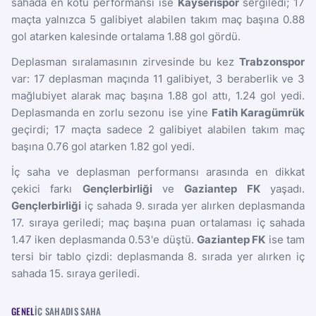
sahada en kötü performansı ise
Kayserispor
sergiledi; 17
maçta yalnızca 5 galibiyet alabilen takım maç başına 0.88
gol atarken kalesinde ortalama 1.88 gol gördü.
Deplasman sıralamasının zirvesinde bu kez
Trabzonspor
var: 17 deplasman maçında 11 galibiyet, 3 beraberlik ve 3
mağlubiyet alarak maç başına 1.88 gol attı, 1.24 gol yedi.
Deplasmanda en zorlu sezonu ise yine
Fatih Karagümrük
geçirdi; 17 maçta sadece 2 galibiyet alabilen takım maç
başına 0.76 gol atarken 1.82 gol yedi.
İç saha ve deplasman performansı arasında en dikkat
çekici farkı
Gençlerbirliği
ve
Gaziantep FK
yaşadı.
Gençlerbirliği
iç sahada 9. sırada yer alırken deplasmanda
17. sıraya geriledi; maç başına puan ortalaması iç sahada
1.47 iken deplasmanda 0.53'e düştü.
Gaziantep FK
ise tam
tersi bir tablo çizdi: deplasmanda 8. sırada yer alırken iç
sahada 15. sıraya geriledi.
GENEL
İÇ SAHA
DIŞ SAHA