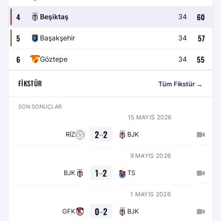
4
60
Beşiktaş
34
5
57
Başakşehir
34
6
55
Göztepe
34
FIKSTÜR
Tüm Fikstür →
SON SONUÇLAR
15 MAYIS 2026
2
–
2
RİZ
BJK
9 MAYIS 2026
1
–
2
BJK
TS
1 MAYIS 2026
0
–
2
GFK
BJK