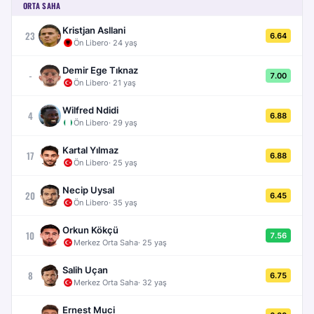
ORTA SAHA
Kristjan Asllani
23
6.64
Ön Libero
·
24
yaş
Demir Ege Tıknaz
-
7.00
Ön Libero
·
21
yaş
Wilfred Ndidi
4
6.88
Ön Libero
·
29
yaş
Kartal Yılmaz
17
6.88
Ön Libero
·
25
yaş
Necip Uysal
20
6.45
Ön Libero
·
35
yaş
Orkun Kökçü
10
7.56
Merkez Orta Saha
·
25
yaş
Salih Uçan
8
6.75
Merkez Orta Saha
·
32
yaş
Ernest Muci