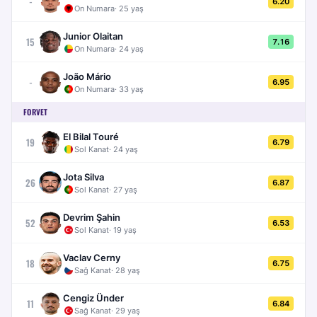
-
6.20
On Numara
·
25
yaş
Junior Olaitan
15
7.16
On Numara
·
24
yaş
João Mário
-
6.95
On Numara
·
33
yaş
FORVET
El Bilal Touré
19
6.79
Sol Kanat
·
24
yaş
Jota Silva
26
6.87
Sol Kanat
·
27
yaş
Devrim Şahin
52
6.53
Sol Kanat
·
19
yaş
Vaclav Cerny
18
6.75
Sağ Kanat
·
28
yaş
Cengiz Ünder
11
6.84
Sağ Kanat
·
29
yaş