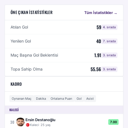
ÖNE ÇIKAN İSTATISTIKLER
Tüm İstatistikler →
59
Atılan Gol
4
. sırada
40
Yenilen Gol
7
. sırada
1.91
Maç Başına Gol Beklentisi
3
. sırada
55.56
Topa Sahip Olma
3
. sırada
KADRO
Oynanan Maç
Dakika
Ortalama Puan
Gol
Asist
KALECI
Ersin Destanoğlu
30
7.00
Kaleci
·
25
yaş