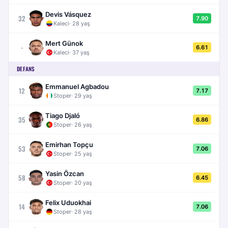
Devis Vásquez
32
7.90
Kaleci
·
28
yaş
Mert Günok
-
6.61
Kaleci
·
37
yaş
DEFANS
Emmanuel Agbadou
12
7.17
Stoper
·
29
yaş
Tiago Djaló
35
6.86
Stoper
·
26
yaş
Emirhan Topçu
53
7.06
Stoper
·
25
yaş
Yasin Özcan
58
6.45
Stoper
·
20
yaş
Felix Uduokhai
14
7.06
Stoper
·
28
yaş