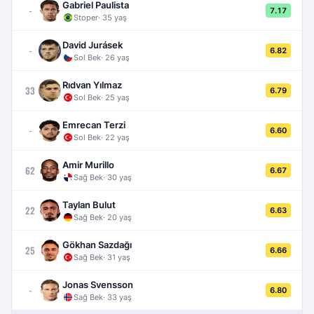
Gabriel Paulista
-
7.17
Stoper
·
35
yaş
David Jurásek
-
6.82
Sol Bek
·
26
yaş
Rıdvan Yılmaz
33
6.79
Sol Bek
·
25
yaş
Emrecan Terzi
-
6.60
Sol Bek
·
22
yaş
Amir Murillo
62
6.67
Sağ Bek
·
30
yaş
Taylan Bulut
22
6.63
Sağ Bek
·
20
yaş
Gökhan Sazdağı
25
6.66
Sağ Bek
·
31
yaş
Jonas Svensson
-
6.80
Sağ Bek
·
33
yaş