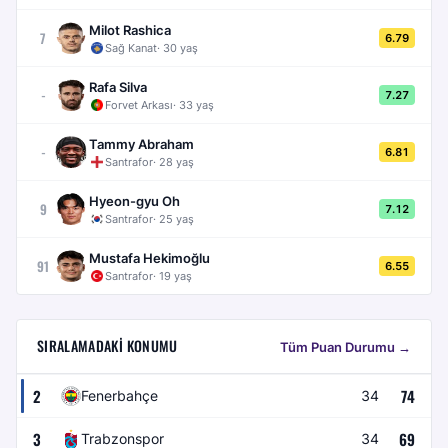
Milot Rashica
7
6.79
Sağ Kanat
·
30
yaş
Rafa Silva
-
7.27
Forvet Arkası
·
33
yaş
Tammy Abraham
-
6.81
Santrafor
·
28
yaş
Hyeon-gyu Oh
9
7.12
Santrafor
·
25
yaş
Mustafa Hekimoğlu
91
6.55
Santrafor
·
19
yaş
SIRALAMADAKI KONUMU
Tüm Puan Durumu →
2
74
Fenerbahçe
34
3
69
Trabzonspor
34