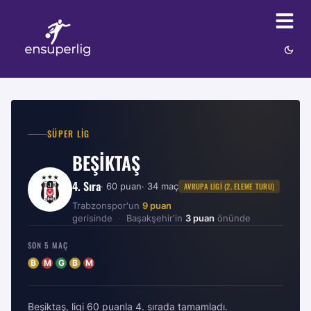
SÜPER LIG
BEŞIKTAŞ
4
. Sıra
·
60
puan
·
34
maç
AVRUPA LIGI (2. ELEME TURU)
Trabzonspor
'
un
9
puan
gerisinde
·
Başakşehir
'
in
3
puan
önünde
SON 5 MAÇ
B
M
G
B
M
Beşiktaş, ligi 60 puanla 4. sırada tamamladı.