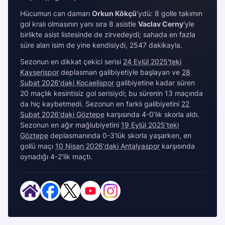
Hücumun can damarı
Orkun Kökçü
'ydü: 8 golle takımın
gol kralı olmasının yanı sıra 8 asistle
Vaclav Cerny
'yle
birlikte asist listesinde de zirvedeydi; sahada en fazla
süre alan isim de yine kendisiydi, 2547 dakikayla.
Sezonun en dikkat çekici serisi
24 Eylül 2025'teki
Kayserispor
deplasman galibiyetiyle başlayan ve
28
Şubat 2026'daki Kocaelispor
galibiyetine kadar süren
20 maçlık kesintisiz gol serisiydi; bu sürenin 13 maçında
da hiç kaybetmedi. Sezonun en farklı galibiyetini
22
Şubat 2026'daki Göztepe
karşısında 4-0'lık skorla aldı.
Sezonun en ağır mağlubiyetini
19 Eylül 2025'teki
Göztepe
deplasmanında 0-3'lük skorla yaşarken, en
gollü maçı
10 Nisan 2026'daki Antalyaspor
karşısında
oynadığı 4-2'lik maçtı.