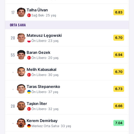
Talha Ülvan
17
6.83
Sağ Bek
·
25
yaş
ORTA SAHA
Mateusz Łęgowski
20
6.70
Ön Libero
·
23
yaş
Baran Gezek
55
6.94
Ön Libero
·
20
yaş
Melih Kabasakal
-
6.70
Ön Libero
·
30
yaş
Taras Stepanenko
-
6.73
Ön Libero
·
37
yaş
Taşkın İlter
28
6.66
Ön Libero
·
32
yaş
Kerem Demirbay
-
7.04
Merkez Orta Saha
·
33
yaş