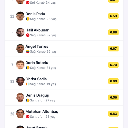
Sol Kanat
·
34
yaş
Denis Radu
22
6.59
Sağ Kanat
·
23
yaş
Halil Akbunar
-
6.88
Sağ Kanat
·
32
yaş
Ángel Torres
-
6.67
Sağ Kanat
·
26
yaş
Dorin Rotariu
7
6.70
Sağ Kanat
·
31
yaş
Christ Sadia
93
6.60
Sağ Kanat
·
19
yaş
Denis Drăguș
-
6.56
Santrafor
·
27
yaş
Metehan Altunbaş
26
6.83
Santrafor
·
23
yaş
Umut Bozok