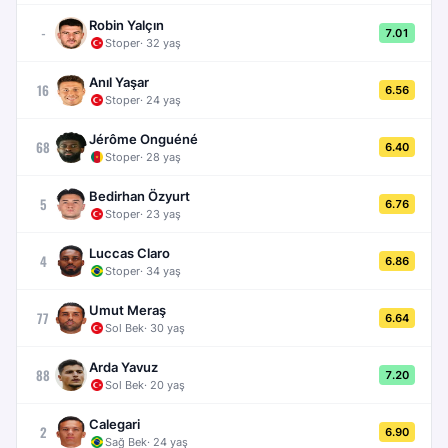
Robin Yalçın
-
7.01
Stoper
·
32
yaş
Anıl Yaşar
16
6.56
Stoper
·
24
yaş
Jérôme Onguéné
68
6.40
Stoper
·
28
yaş
Bedirhan Özyurt
5
6.76
Stoper
·
23
yaş
Luccas Claro
4
6.86
Stoper
·
34
yaş
Umut Meraş
77
6.64
Sol Bek
·
30
yaş
Arda Yavuz
88
7.20
Sol Bek
·
20
yaş
Calegari
2
6.90
Sağ Bek
·
24
yaş