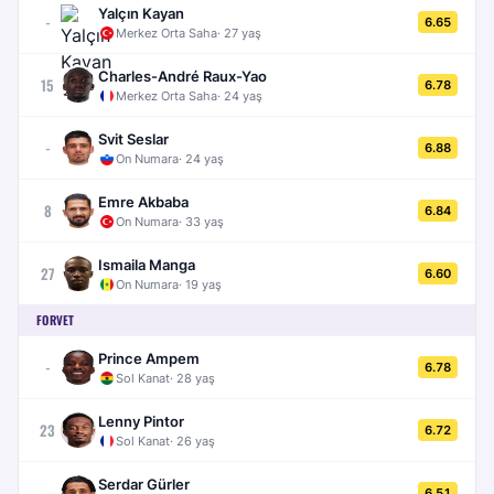
Yalçın Kayan
-
6.65
Merkez Orta Saha
·
27
yaş
Charles-André Raux-Yao
15
6.78
Merkez Orta Saha
·
24
yaş
Svit Seslar
-
6.88
On Numara
·
24
yaş
Emre Akbaba
8
6.84
On Numara
·
33
yaş
Ismaila Manga
27
6.60
On Numara
·
19
yaş
FORVET
Prince Ampem
-
6.78
Sol Kanat
·
28
yaş
Lenny Pintor
23
6.72
Sol Kanat
·
26
yaş
Serdar Gürler
-
6.51