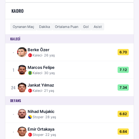
KADRO
Oynanan Maç
Dakika
Ortalama Puan
Gol
Asist
KALECI
Berke Özer
-
6.70
Kaleci
·
26
yaş
Marcos Felipe
1
7.12
Kaleci
·
30
yaş
Jankat Yılmaz
24
7.34
Kaleci
·
21
yaş
DEFANS
Nihad Mujakic
-
6.62
Stoper
·
28
yaş
Emir Ortakaya
-
6.64
Stoper
·
22
yaş