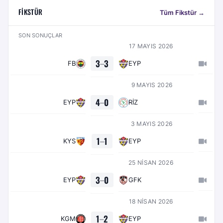
FIKSTÜR
Tüm Fikstür →
SON SONUÇLAR
17 MAYIS 2026
3
–
3
FB
EYP
9 MAYIS 2026
4
–
0
EYP
RİZ
3 MAYIS 2026
1
–
1
KYS
EYP
25 NISAN 2026
3
–
0
EYP
GFK
18 NISAN 2026
1
–
2
KGM
EYP