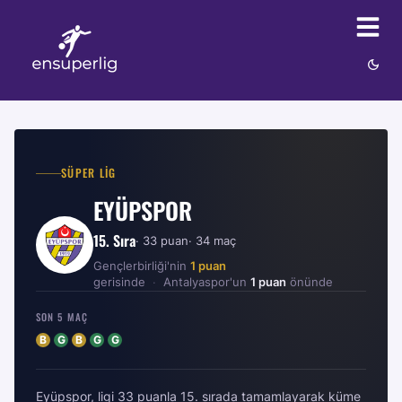
SÜPER LIG
EYÜPSPOR
15
. Sıra
·
33
puan
·
34
maç
Gençlerbirliği
'
nin
1
puan
gerisinde
·
Antalyaspor
'
un
1
puan
önünde
SON 5 MAÇ
B
G
B
G
G
Eyüpspor, ligi 33 puanla 15. sırada tamamlayarak küme