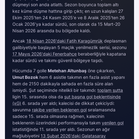
düşmeyi son anda atlattı. Sezon boyunca toplam altı
kez küme düşme hattına girip çıktı; en uzun kalışları 27
Ekim 2025'ten 24 Kasım 2025'e ve 8 Aralık 2025'ten 26
Ocak 2026'ya kadar sürdü, son olarak da 15 Mart-20
Nisan 2026 arasında bu bölgede kaldı.
Ancak
18 Nisan 2026'daki Fatih Karagümrük
deplasman
galibiyetiyle başlayan 5 maçlık yenilmezlik serisi, sezonu
17 Mayıs 2026'daki Fenerbahçe
beraberliğiyle kapatana
kadar sürdü ve takımı güvenli bölgeye taşıdı.
Hücumda 7 golle
Metehan Altunbaş
öne çıkarken,
Umut Bozok
hem 6 asistle takımın en fazla asist yapanı
hem de 2150 dakikayla sahada en fazla süre alan
ismiydi. Şut seçiminde nitelikli bir takımdı:
toplam şutta
ligin 15. sırasında olsa da
şut başına gol beklentisinde
(xG)
6. sırada yer aldı; kalecisi de dikkat çekiciydi:
savunma
rakibe verilen beklenen gol
sıralamasında
sadece 15. sırada olmasına rağmen, kalecinin
beklenenin üzerindeki performansıyla takım
yenilen gol
istatistiğinde 11. sırada yer aldı. Sezonun en ağır
mağlubiyetini
13 Şubat 2026'daki Galatasaray