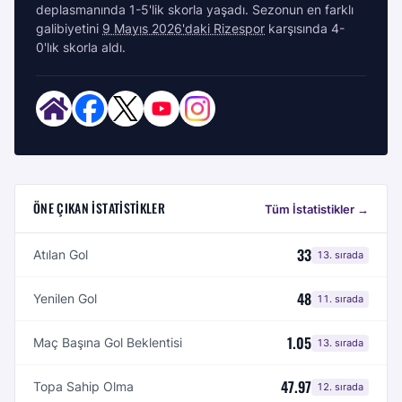
deplasmanında 1-5'lik skorla yaşadı. Sezonun en farklı
galibiyetini
9 Mayıs 2026'daki Rizespor
karşısında 4-
0'lık skorla aldı.
ÖNE ÇIKAN İSTATISTIKLER
Tüm İstatistikler →
33
Atılan Gol
13
. sırada
48
Yenilen Gol
11
. sırada
1.05
Maç Başına Gol Beklentisi
13
. sırada
47.97
Topa Sahip Olma
12
. sırada