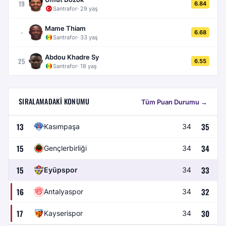
19
6.84
Santrafor
·
29
yaş
Mame Thiam
-
6.68
Santrafor
·
33
yaş
Abdou Khadre Sy
25
6.55
Santrafor
·
18
yaş
SIRALAMADAKI KONUMU
Tüm Puan Durumu →
13
35
Kasımpaşa
34
15
34
Gençlerbirliği
34
15
33
Eyüpspor
34
16
32
Antalyaspor
34
17
30
Kayserispor
34