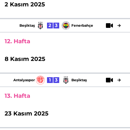
2 Kasım 2025
2
3
Beşiktaş
Fenerbahçe
12
. Hafta
8 Kasım 2025
1
3
Antalyaspor
Beşiktaş
13
. Hafta
23 Kasım 2025