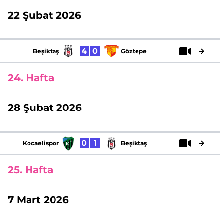
22 Şubat 2026
4
0
Beşiktaş
Göztepe
24
. Hafta
28 Şubat 2026
0
1
Kocaelispor
Beşiktaş
25
. Hafta
7 Mart 2026