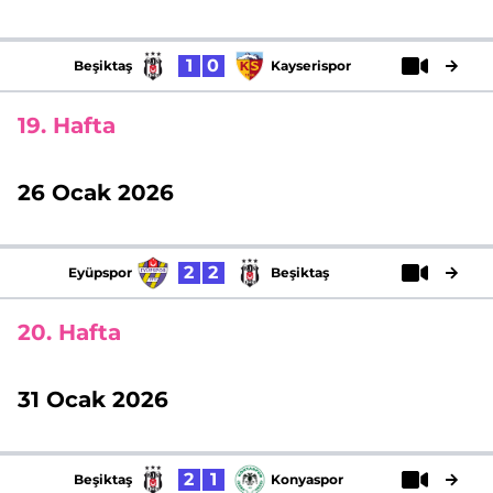
1
0
Beşiktaş
Kayserispor
19
. Hafta
26 Ocak 2026
2
2
Eyüpspor
Beşiktaş
20
. Hafta
31 Ocak 2026
2
1
Beşiktaş
Konyaspor