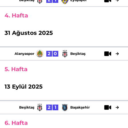
4
. Hafta
31 Ağustos 2025
2
0
Alanyaspor
Beşiktaş
5
. Hafta
13 Eylül 2025
2
1
Beşiktaş
Başakşehir
6
. Hafta