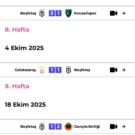
3
1
Beşiktaş
Kocaelispor
8
. Hafta
4 Ekim 2025
1
1
Galatasaray
Beşiktaş
9
. Hafta
18 Ekim 2025
1
2
Beşiktaş
Gençlerbirliği