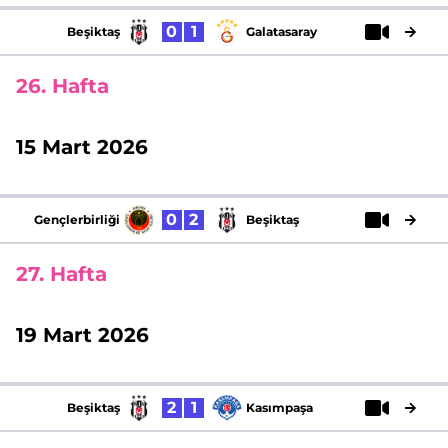
0
1
Beşiktaş
Galatasaray
26
. Hafta
15 Mart 2026
0
2
Gençlerbirliği
Beşiktaş
27
. Hafta
19 Mart 2026
2
1
Beşiktaş
Kasımpaşa