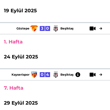
19 Eylül 2025
3
0
Göztepe
Beşiktaş
1
. Hafta
24 Eylül 2025
0
4
Kayserispor
Beşiktaş
7
. Hafta
29 Eylül 2025