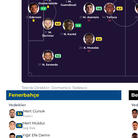
6
M.
Oosterwolde
Guendouzi
7.7
7.0
6.7
31
Ederson
21
M. Asensio
94
Talisca
9
6.6
7.9
37
M.
17
N. Kanté
Škriniar
6.5
20
A. Musaba
7.3
27
N. Semedo
Teknik Direktör: Domenico Tedesco
Fenerbahçe
Be
Yedekler
Yed
Mert Günok
34
Kaleci
Mert Müldür
18
Sağ Bek
Yiğit Efe Demir
14