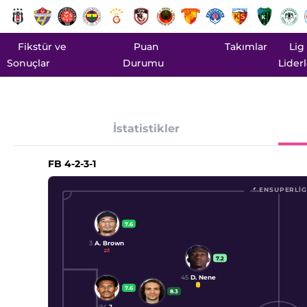
Fikstür ve
Puan
Takımlar
Lig
Sonuçlar
Durumu
Liderl
İstatistikler
FB
4-2-3-1
ENSUPERLIG
7.6
3
A. Brown
7.2
45
D. Nene
7.6
8.3
24
J.