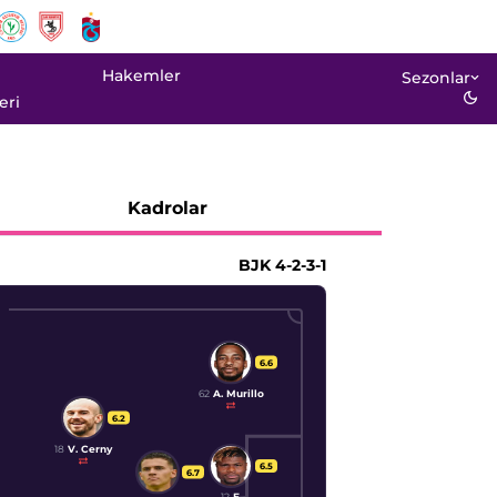
Hakemler
Sezonlar
eri
Kadrolar
BJK
4-2-3-1
6.6
62
A. Murillo
6.2
18
V. Cerny
6.5
6.7
12
E.