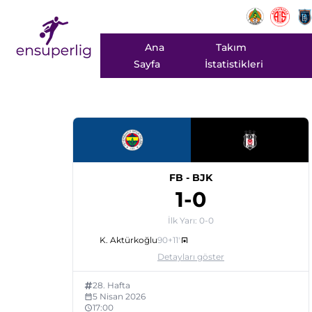
Ana
Takım
Sayfa
İstatistikleri
FB
-
BJK
1
-
0
İlk Yarı:
0
-
0
K. Aktürkoğlu
90+11
'
Detayları göster
28
. Hafta
5 Nisan 2026
17:00