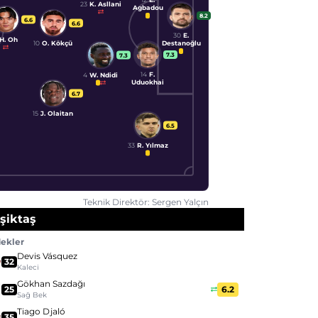
23
K. Asllani
Agbadou
8.2
6.6
6.6
30
E.
H. Oh
10
O. Kökçü
Destanoğlu
7.3
7.3
14
F.
4
W. Ndidi
Uduokhai
6.7
15
J. Olaitan
6.5
33
R. Yılmaz
Teknik Direktör: Sergen Yalçın
şiktaş
ekler
Devis Vásquez
32
Kaleci
Gökhan Sazdağı
25
6.2
Sağ Bek
Tiago Djaló
35