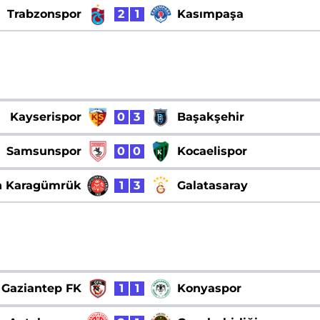
Trabzonspor
2
1
Kasımpaşa
Kayserispor
0
3
Başakşehir
Samsunspor
0
0
Kocaelispor
h Karagümrük
1
3
Galatasaray
Gaziantep FK
1
1
Konyaspor