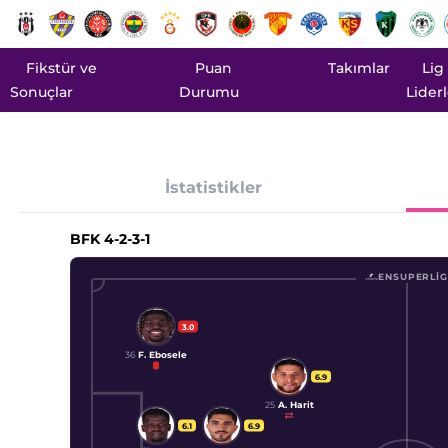
Fikstür ve
Puan
Takımlar
Lig
Sonuçlar
Durumu
Liderl
İstatistikler
BFK
4-2-3-1
ENSUPERLIG
3.0
36
F. Ebosele
6.9
25
A. Harit
6.1
6.9