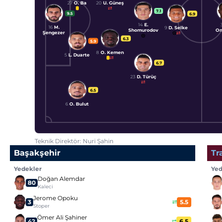
27
O. Ba
20
U. Güneş
7.1
9.5
6.9
14
E.
16
M.
9
D. Selke
Shomurodov
On
Şengezer
6.3
5.9
8
O. Kemen
5
L. Duarte
6.7
23
D. Türüç
6.5
6
O. Bulut
Teknik Direktör: Nuri Şahin
Başakşehir
Tr
Yedekler
Yed
Doğan Alemdar
80
Kaleci
Jerome Opoku
3
5.5
Stoper
Ömer Ali Şahiner
42
6.5