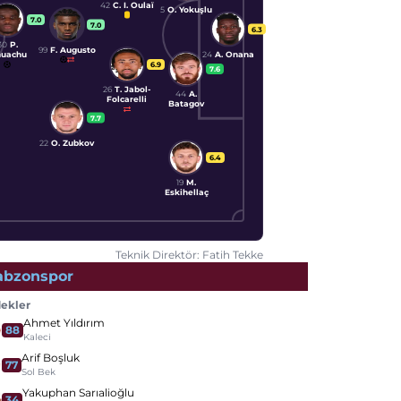
42
C. I. Oulaï
5
O. Yokuşlu
7.0
7.0
6.3
30
P.
99
F. Augusto
24
A. Onana
uachu
6.9
7.6
26
T. Jabol-
44
A.
Folcarelli
Batagov
7.7
22
O. Zubkov
6.4
19
M.
Eskihellaç
Teknik Direktör: Fatih Tekke
abzonspor
ekler
Ahmet Yıldırım
88
Kaleci
Arif Boşluk
77
Sol Bek
Yakuphan Sarıalioğlu
34