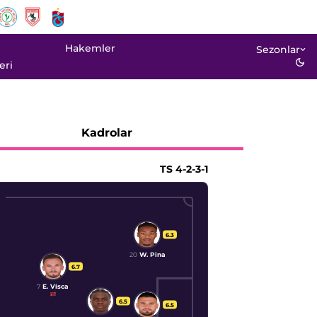
Hakemler
Sezonlar
eri
Kadrolar
TS
4-2-3-1
6.3
20
W. Pina
6.7
7
E. Visca
6.5
6.5