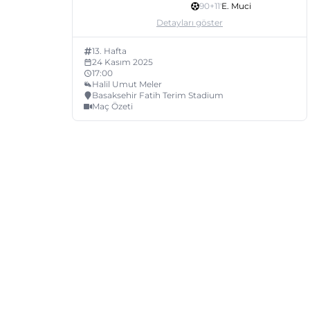
90+11
'
E. Muci
Detayları göster
13
. Hafta
24 Kasım 2025
17:00
Halil Umut Meler
Basaksehir Fatih Terim Stadium
Maç Özeti