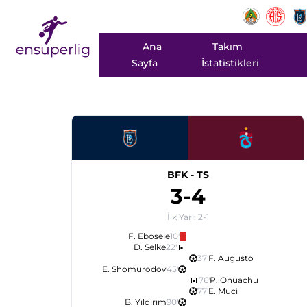
Ana
Takım
Sayfa
İstatistikleri
BFK
-
TS
3
-
4
İlk Yarı:
2
-
1
F. Ebosele
10
'
D. Selke
22
'
37
'
F. Augusto
E. Shomurodov
45
'
76
'
P. Onuachu
77
'
E. Muci
B. Yıldırım
90
'