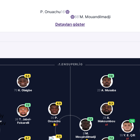
P. Onuachu
16
'
88
'
M. Mouandilmadji
Detayları göster
ENSUPERLIG
6.6
7.0
70
K. Olaigbe
23
A. Musaba
6.9
6.3
7.2
30
P.
29
A.
7.2
26
T. Jabol-
7.5
ov
Onuachu
Makoumbou
Folcarelli
9
M.
55
Y. E. Çift
6.5
Mouandilmadji
6.7
7.2