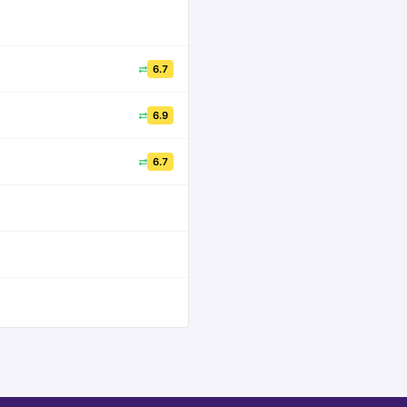
6.7
6.9
6.7