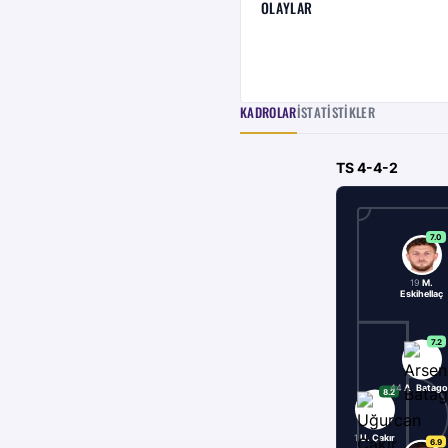
OLAYLAR
KADROLAR
İSTATISTIKLER
TS
4-4-2
7.0
19
M.
Eskihellaç
7.2
44
A. Batag
8.2
1
U. Çakır
6.9