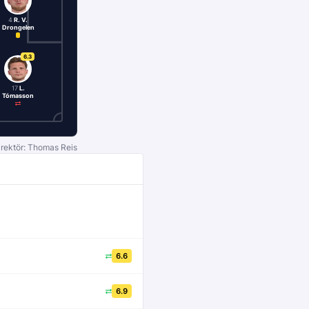
4
R. V.
Drongelen
6.3
17
L.
Tómasson
irektör: Thomas Reis
6.6
6.9