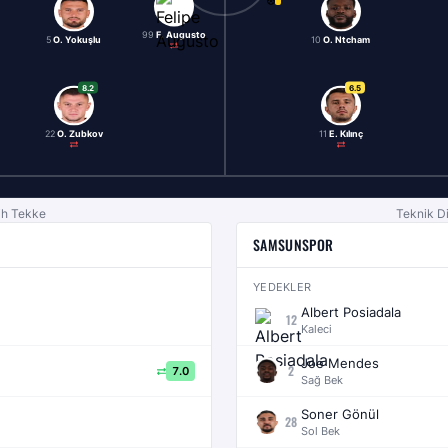
99
F. Augusto
5
O. Yokuşlu
10
O. Ntcham
8.2
6.5
22
O. Zubkov
11
E. Kılınç
tih Tekke
Teknik D
SAMSUNSPOR
YEDEKLER
Albert Posiadala
12
Kaleci
Joe Mendes
2
7.0
Sağ Bek
Soner Gönül
28
Sol Bek