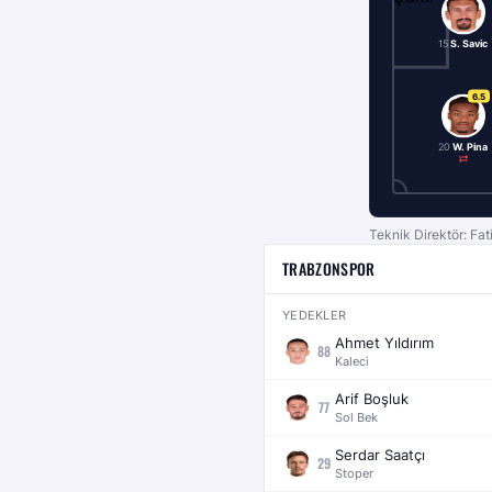
15
S. Savic
6.5
20
W. Pina
Teknik Direktör: Fa
TRABZONSPOR
YEDEKLER
Ahmet Yıldırım
88
Kaleci
Arif Boşluk
77
Sol Bek
Serdar Saatçı
29
Stoper