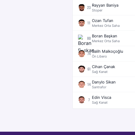
Rayyan Baniya
23
Stoper
Ozan Tufan
11
Merkez Orta Saha
Boran Başkan
80
Merkez Orta Saha
Salih Malkoçoğlu
74
Ön Libero
Cihan Çanak
61
Sağ Kanat
Danylo Sikan
14
Santrafor
Edin Visca
7
Sağ Kanat