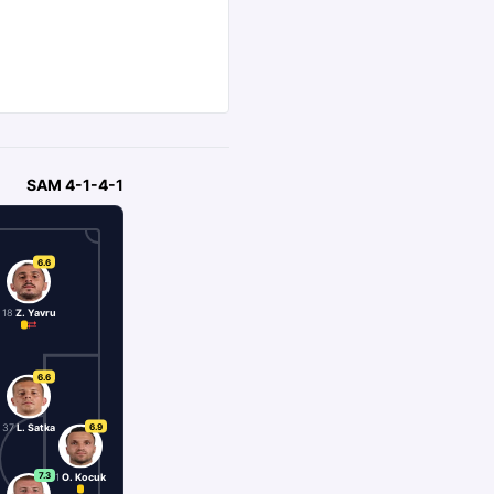
SAM
4-1-4-1
6.6
18
Z. Yavru
6.6
6.9
37
L. Satka
7.3
1
O. Kocuk