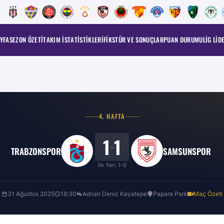
YFA
SEZON ÖZETI
TAKIM İSTATISTIKLERI
FIKSTÜR VE SONUÇLAR
PUAN DURUMU
LIG LID
4
. HAFTA
1
1
–
TRABZONSPOR
SAMSUNSPOR
İlk Yarı:
1
-
0
31 Ağustos 2025
18:30
Adnan Deniz Kayatepe
Papara Park
Maç Özeti