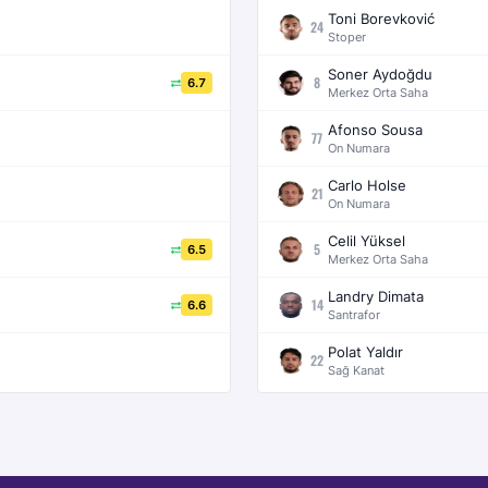
Toni Borevković
24
Stoper
Soner Aydoğdu
8
6.7
Merkez Orta Saha
Afonso Sousa
77
On Numara
Carlo Holse
21
On Numara
Celil Yüksel
5
6.5
Merkez Orta Saha
Landry Dimata
14
6.6
Santrafor
Polat Yaldır
22
Sağ Kanat