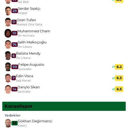
Sol Bek
Serdar Saatçı
29
Stoper
Ozan Tufan
11
Merkez Orta Saha
Muhammed Cham
10
On Numara
Salih Malkoçoğlu
74
Ön Libero
Batista Mendy
6
Ön Libero
Felipe Augusto
99
6.2
Santrafor
Edin Visca
7
6.3
Sağ Kanat
Danylo Sikan
14
6.5
Santrafor
Kocaelispor
Yedekler
Gökhan Değirmenci
35
Kaleci