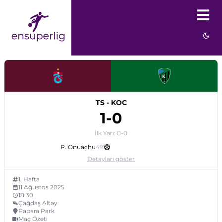
TS
-
KOC
1
-
0
İlk Yarı:
0
-
0
P. Onuachu
49
'
Detayları göster
1
. Hafta
11 Ağustos 2025
18:30
Çağdaş Altay
Papara Park
Maç Özeti