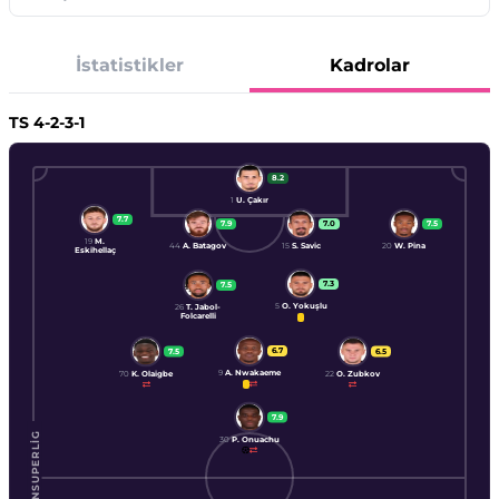
İstatistikler
Kadrolar
TS
4-2-3-1
8.2
1
U. Çakır
7.7
7.9
7.0
7.5
19
M.
44
A. Batagov
15
S. Savic
20
W. Pina
Eskihellaç
7.3
7.5
5
O. Yokuşlu
26
T. Jabol-
Folcarelli
6.7
7.5
6.5
9
A. Nwakaeme
70
K. Olaigbe
22
O. Zubkov
7.9
ENSUPERLIG
30
P. Onuachu