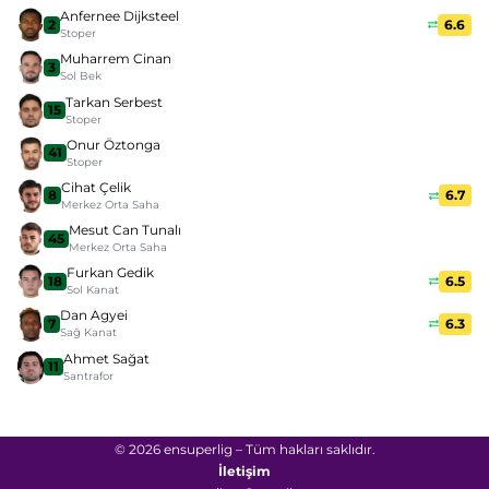
Anfernee Dijksteel
2
6.6
Stoper
Muharrem Cinan
3
Sol Bek
Tarkan Serbest
15
Stoper
Onur Öztonga
41
Stoper
Cihat Çelik
8
6.7
Merkez Orta Saha
Mesut Can Tunalı
45
Merkez Orta Saha
Furkan Gedik
18
6.5
Sol Kanat
Dan Agyei
7
6.3
Sağ Kanat
Ahmet Sağat
11
Santrafor
© 2026 ensuperlig – Tüm hakları saklıdır.
İletişim