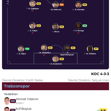
6.2
5.7
6.9
17
O. Çağlayan
9
B. Petkovic
20
R. Mendes
6.2
7.2
6.5
23
S. Yalçın
98
J. Nonge
14
Show
6.5
6.2
7.5
6.7
4
M. Wieteska
5
A.
22
A. Oğuz
21
M. Haïdara
Appindangoyé
6.5
1
A. Jovanovic
KOC
4-3-3
Teknik Direktör: Fatih Tekke
Teknik Direktör: Selçuk İnan
Trabzonspor
Yedekler
Ahmet Yıldırım
88
Kaleci
Arif Boşluk
77
6.9