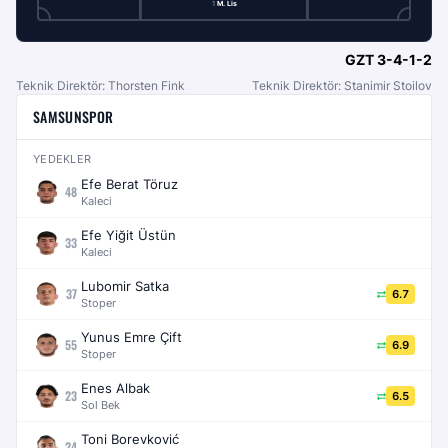
1
M. Lis
GZT
3-4-1-2
Teknik Direktör: Thorsten Fink
Teknik Direktör: Stanimir Stoilov
SAMSUNSPOR
YEDEKLER
Efe Berat Töruz
48
Kaleci
Efe Yiğit Üstün
33
Kaleci
Lubomir Satka
37
6.7
Stoper
Yunus Emre Çift
55
6.9
Stoper
Enes Albak
23
6.5
Sol Bek
Toni Borevković
24