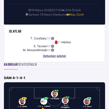
16 Mayıs 2026
17:00
Ümit Öztürk
Samsun 19 Mayis Stadyumu
Maç Özeti
OLAYLAR
T. Coulibaly
36
'
81
'
Héliton
E. Tavsan
85
'
M. Mouandilmadji
89
'
Detayları göster
KADROLAR
İSTATISTIKLER
SAM
4-1-4-1
8.5
8.2
7.7
6.7
7.2
1
O. Kocuk
4
R. V.
15
A. B. Diabaté
28
S. Gönül
18
Z. Yavru
Drongelen