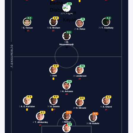
7.3
20
Y. Kayan
8.5
6.9
8.2
7.1
7
E. Tavsan
10
O. Ntcham
70
T. Coulibaly
21
C. Holse
9.0
9
M.
Mouandilmadji
ENSUPERLIG
6.6
7.0
9
Juan
39
Janderson
7.3
8
A. Antunes
6.3
6.5
6.7
6.9
2
A. O. Kurtulan
30
A. Dennis
15
A. Cherni
20
N. Miroshi
5.9
6.7
5.6
5
Héliton
4
T. Altıkardeş
26
M. Bokele
7.2