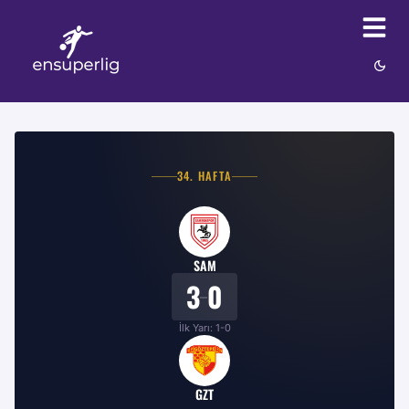
34
. HAFTA
SAM
3
0
–
İlk Yarı:
1
-
0
GZT