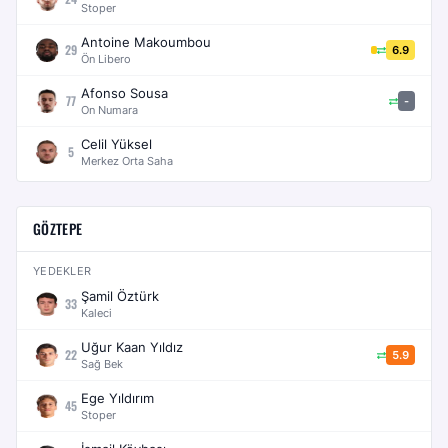
Stoper
Antoine Makoumbou
29
6.9
Ön Libero
Afonso Sousa
77
-
On Numara
Celil Yüksel
5
Merkez Orta Saha
GÖZTEPE
YEDEKLER
Şamil Öztürk
33
Kaleci
Uğur Kaan Yıldız
22
5.9
Sağ Bek
Ege Yıldırım
45
Stoper