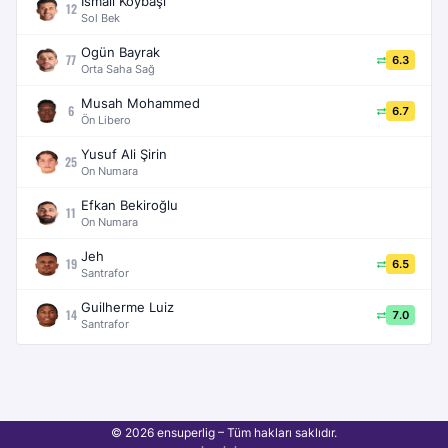
İsmail Köybaşı
12
Sol Bek
Ogün Bayrak
77
6.3
Orta Saha Sağ
Musah Mohammed
6
6.7
Ön Libero
Yusuf Ali Şirin
25
On Numara
Efkan Bekiroğlu
11
On Numara
Jeh
19
6.5
Santrafor
Guilherme Luiz
14
7.0
Santrafor
© 2026 ensuperlig – Tüm hakları saklıdır.