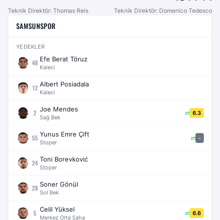
Teknik Direktör: Thomas Reis
Teknik Direktör: Domenico Tedesco
SAMSUNSPOR
YEDEKLER
Efe Berat Töruz
48
Kaleci
Albert Posiadala
12
Kaleci
Joe Mendes
2
6.3
Sağ Bek
Yunus Emre Çift
55
-
Stoper
Toni Borevković
24
Stoper
Soner Gönül
28
Sol Bek
Celil Yüksel
5
6.6
Merkez Orta Saha