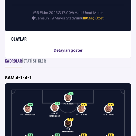
5 Ekim 2025
17:00
Halil Umut Meler
Samsun 19 Mayis Stadyumu
Maç Özeti
OLAYLAR
Detayları göster
KADROLAR
İSTATISTIKLER
SAM
4-1-4-1
7.2
7.2
1
O. Kocuk
7.0
6.6
6.9
4
R. V.
17
L. Tómasson
37
L. Satka
18
Z. Yavru
Drongelen
6.9
29
A.
Makoumbou
7.4
7.3
6.5
6.6