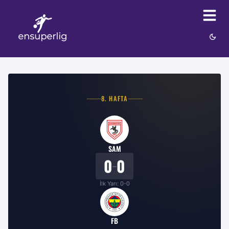
8
. HAFTA
SAM
0
0
–
İlk Yarı:
0
-
0
FB