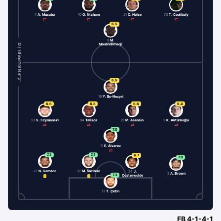
7
A. Musaba
10
O. Ntcham
21
C. Holse
70
T. Coulibaly
6.5
9
M.
Mouandilmadji
ENSUPERLIG
6.5
19
Y. En-Nesyri
6.6
6.8
6.6
6.4
53
S. Szymanski
94
Talisca
21
M. Asensio
9
K. Aktürkoğlu
7.0
11
E. Álvarez
7.3
7.3
6.7
7.0
27
N. Semedo
37
M. Škriniar
24
J.
3
A. Brown
7.3
Oosterwolde
13
T. Çetin
FB
4-1-4-1