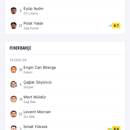
Eyüp Aydın
6
Ön Libero
Polat Yaldır
22
6.7
Sağ Kanat
FENERBAHÇE
YEDEKLER
Engin Can Biterge
39
Kaleci
Çağlar Söyüncü
4
Stoper
Mert Müldür
18
Sağ Bek
Levent Mercan
22
Sol Bek
İsmail Yüksek
5
6.4