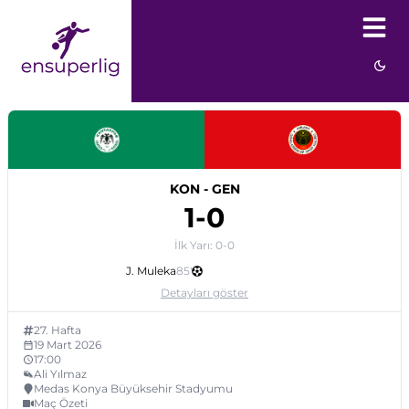
KON
-
GEN
1
-
0
İlk Yarı:
0
-
0
J. Muleka
85
'
Detayları göster
27
. Hafta
19 Mart 2026
17:00
Ali Yılmaz
Medas Konya Büyüksehir Stadyumu
Maç Özeti