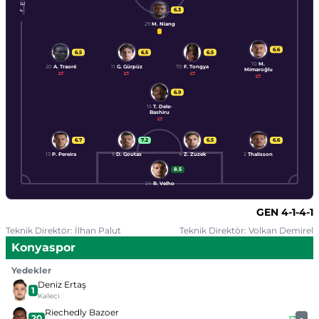
6.3
29
M. Niang
6.6
6.5
6.5
6.5
10
M.
20
A. Traoré
11
G. Gürpüz
70
F. Tongya
Mimaroğlu
6.9
15
T. Dele-
Bashiru
6.7
7.2
6.5
6.6
13
P. Pereira
6
D. Goutas
4
Z. Zuzek
2
Thalisson
8.5
24
R. Velho
GEN
4-1-4-1
Teknik Direktör: İlhan Palut
Teknik Direktör: Volkan Demirel
Konyaspor
Yedekler
Deniz Ertaş
1
Kaleci
Riechedly Bazoer
20
-