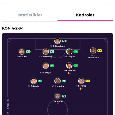
İstatistikler
Kadrolar
KON
4-2-3-1
7.0
13
B. Güngördü
6.9
7.3
7.3
7.7
23
Y.
18
B. Kutlu
4
A. Demirbağ
39
A. Nagalo
Andzouana
7.5
7.5
16
M. Jevtovic
77
M.
İbrahimoğlu
6.9
7.6
7.7
9
D. Türüç
10
E. Bardhi
40
J. Muleka
7.2
ENSUPERLIG
99
B. Kramer