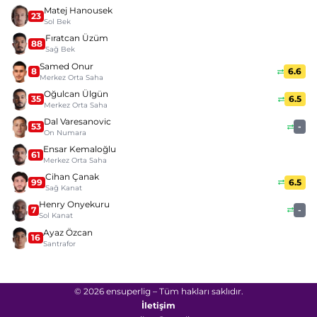
Matej Hanousek
23
Sol Bek
Fıratcan Üzüm
88
Sağ Bek
Samed Onur
8
6.6
Merkez Orta Saha
Oğulcan Ülgün
35
6.5
Merkez Orta Saha
Dal Varesanovic
53
-
On Numara
Ensar Kemaloğlu
61
Merkez Orta Saha
Cihan Çanak
99
6.5
Sağ Kanat
Henry Onyekuru
7
-
Sol Kanat
Ayaz Özcan
16
Santrafor
© 2026 ensuperlig – Tüm hakları saklıdır.
İletişim