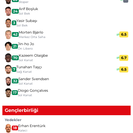
Stoper
Arif Boşluk
24
Sol Bek
Yasir Subaşı
3
Sol Bek
Morten Bjørlo
42
6.5
Merkez Orta Saha
Jin-ho Jo
21
Ön Libero
Kazeem Olaigbe
70
6.7
Sol Kanat
Tunahan Taşçı
7
6.5
Sağ Kanat
Sander Svendsen
32
Sol Kanat
Diogo Gonçalves
17
Sol Kanat
Gençlerbirliği
Yedekler
Erhan Erentürk
18
Kaleci