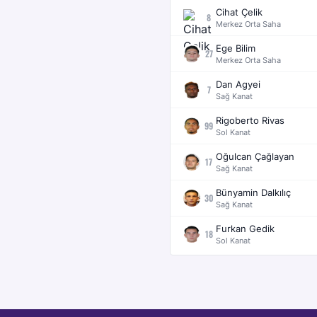
Cihat Çelik
8
Merkez Orta Saha
Ege Bilim
27
Merkez Orta Saha
Dan Agyei
7
Sağ Kanat
Rigoberto Rivas
99
Sol Kanat
Oğulcan Çağlayan
17
Sağ Kanat
Bünyamin Dalkılıç
30
Sağ Kanat
Furkan Gedik
18
Sol Kanat