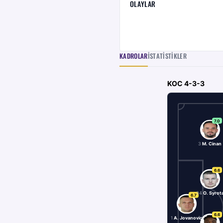
OLAYLAR
KADROLAR
İSTATISTIKLER
KOC
4-3-3
7.0
3
M. Cinan
6.6
34
O. Syrot
6.7
6.6
1
A. Jovanovic