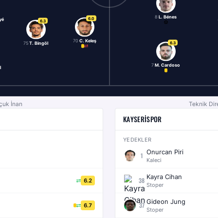
8
L. Bénes
6.0
yé
6.3
70
C. Keleş
6.3
75
T. Bingöl
7
M. Cardoso
l
lçuk İnan
Teknik Dir
KAYSERISPOR
YEDEKLER
Onurcan Piri
1
Kaleci
Kayra Cihan
38
6.2
Stoper
Gideon Jung
37
6.7
Stoper