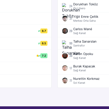
Dorukhan Toköz
24
Ön Libero
Yiğit Emre Çeltik
21
Merkez Orta Saha
Carlos Mané
20
6.7
Sağ Kanat
Talha Sarıarslan
99
6.5
Santrafor
Aaron Opoku
30
7.2
Sağ Kanat
Burak Kapacak
17
Sağ Kanat
Nurettin Korkmaz
77
Sol Kanat