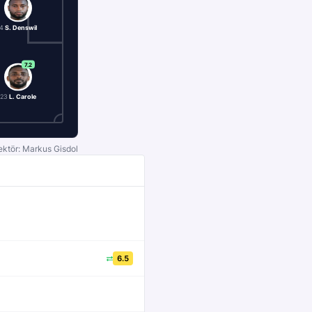
4
S. Denswil
7.2
23
L. Carole
ektör: Markus Gisdol
6.5