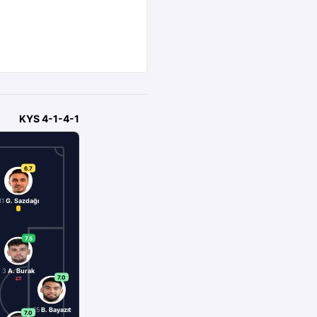
KYS
4-1-4-1
6.7
11
G. Sazdağı
7.5
3
A. Burak
7.0
25
B. Bayazıt
7.0