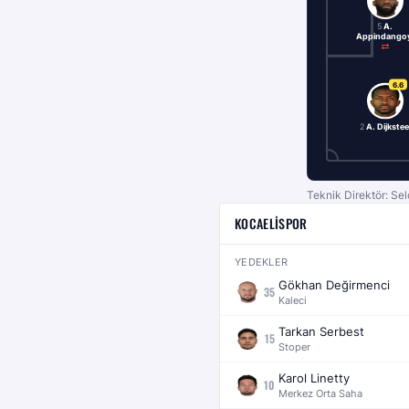
5
A.
Appindango
6.6
2
A. Dijkstee
Teknik Direktör: Se
KOCAELISPOR
YEDEKLER
Gökhan Değirmenci
35
Kaleci
Tarkan Serbest
15
Stoper
Karol Linetty
10
Merkez Orta Saha