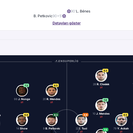
90
'
L. Bénes
B. Petkovic
90+5
'
Detayları göster
ENSUPERLIG
6.5
28
R. Civelek
7.2
6.5
98
J. Nonge
20
R. Mendes
7.0
10
J. Mendes
6.9
8.3
5.9
6.5
a
14
Show
9
B. Petkovic
22
I. Tuci
79
Y. Ackah
7.5