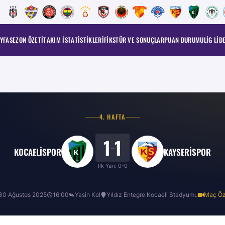
YFA
SEZON ÖZETI
TAKIM İSTATISTIKLERI
FIKSTÜR VE SONUÇLAR
PUAN DURUMU
LIG LID
4
. HAFTA
1
1
–
KOCAELISPOR
KAYSERISPOR
İlk Yarı:
0
-
0
30 Ağustos 2025
16:00
Yasin Kol
Yıldız Entegre Kocaeli Stadyumu
Maç Öz