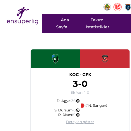
Ana
Takım
Sayfa
İstatistikleri
KOC
-
GFK
3
-
0
İlk Yarı:
1
-
0
D. Agyei
36
'
47
'
N. Sangaré
S. Dursun
76
'
R. Rivas
81
'
Detayları göster