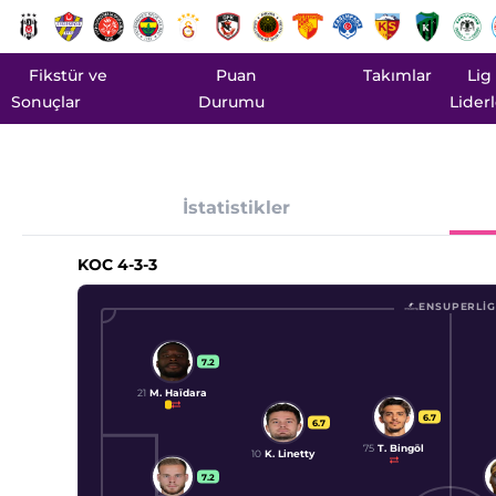
Fikstür ve
Puan
Takımlar
Lig
Sonuçlar
Durumu
Liderl
İstatistikler
KOC
4-3-3
ENSUPERLIG
7.2
21
M. Haïdara
6.7
6.7
75
T. Bingöl
10
K. Linetty
7.2