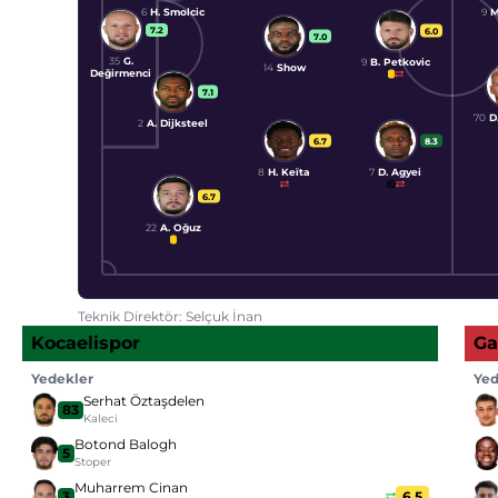
6
H. Smolcic
9
M
7.2
6.0
7.0
35
G.
9
B. Petkovic
14
Show
Değirmenci
7.1
70
D
2
A. Dijksteel
6.7
8.3
8
H. Keïta
7
D. Agyei
6.7
22
A. Oğuz
Teknik Direktör: Selçuk İnan
Kocaelispor
Ga
Yedekler
Yed
Serhat Öztaşdelen
83
Kaleci
Botond Balogh
5
Stoper
Muharrem Cinan
3
6.5