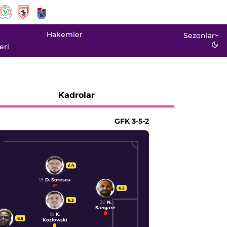
Hakemler
Sezonlar
eri
Kadrolar
GFK
3-5-2
6.9
18
D. Sorescu
6.2
6.3
30
N.
Sangaré
10
K.
6.5
Kozłowski