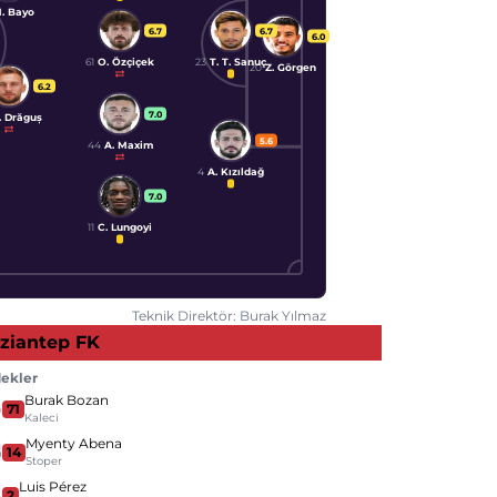
. Bayo
6.7
6.7
6.0
61
O. Özçiçek
23
T. T. Sanuç
20
Z. Görgen
6.2
7.0
. Drăguș
5.6
44
A. Maxim
4
A. Kızıldağ
7.0
11
C. Lungoyi
Teknik Direktör: Burak Yılmaz
ziantep FK
ekler
Burak Bozan
71
Kaleci
Myenty Abena
14
Stoper
Luis Pérez
2