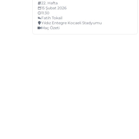
22
. Hafta
15 Şubat 2026
11:30
Fatih Tokail
Yıldız Entegre Kocaeli Stadyumu
Maç Özeti