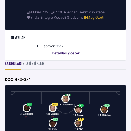
4 Ekim 2025
14:00
Adnan Deniz Kayatepe
Yıldız Entegre Kocaeli Stadyumu
Maç Özeti
OLAYLAR
B. Petkovic
85
'
Detayları göster
KADROLAR
İSTATISTIKLER
KOC
4-2-3-1
8.2
7.5
6.9
1
A. Jovanovic
7.7
7.0
21
M. Haïdara
6
H. Smolcic
5
B. Balogh
2
A. Dijksteel
6.9
7.2
14
Show
8
H. Keïta