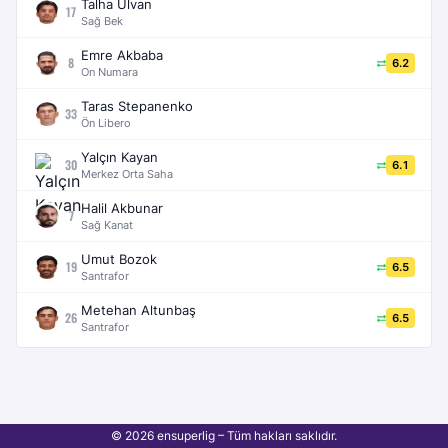
Talha Ülvan
17
Sağ Bek
Emre Akbaba
8
6.2
On Numara
Taras Stepanenko
33
Ön Libero
Yalçın Kayan
30
6.1
Merkez Orta Saha
Halil Akbunar
7
Sağ Kanat
Umut Bozok
19
6.5
Santrafor
Metehan Altunbaş
26
6.5
Santrafor
© 2026 ensuperlig – Tüm hakları saklıdır.