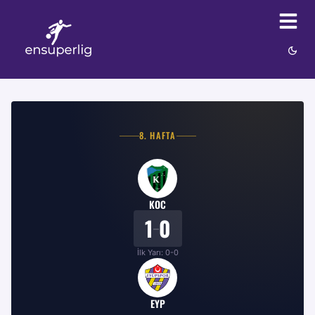
8
. HAFTA
KOC
1
0
–
İlk Yarı:
0
-
0
EYP