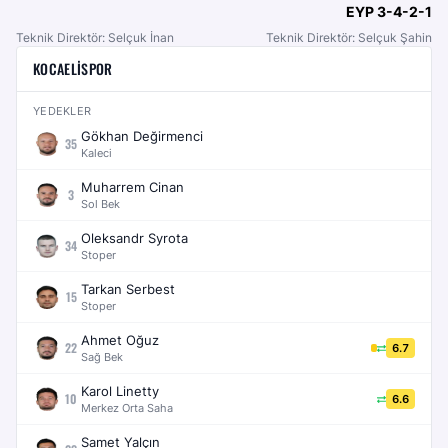
EYP
3-4-2-1
Teknik Direktör: Selçuk İnan
Teknik Direktör: Selçuk Şahin
KOCAELISPOR
YEDEKLER
Gökhan Değirmenci
35
Kaleci
Muharrem Cinan
3
Sol Bek
Oleksandr Syrota
34
Stoper
Tarkan Serbest
15
Stoper
Ahmet Oğuz
22
6.7
Sağ Bek
Karol Linetty
10
6.6
Merkez Orta Saha
Samet Yalçın