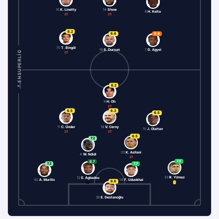
10
K. Linetty
14
Show
8
H. Keïta
6.2
6.6
5.9
75
T. Bingöl
19
S. Dursun
7
D. Agyei
ENSUPERLIG
6.2
9
H. Oh
6.5
6.3
6.5
11
C. Ünder
18
V. Cerny
15
J. Olaitan
6.5
7.2
23
K. Asllani
4
W. Ndidi
7.5
8.7
7.2
7.7
33
R. Yılmaz
12
E. Agbadou
62
A. Murillo
14
F. Uduokhai
6.6
30
E. Destanoğlu