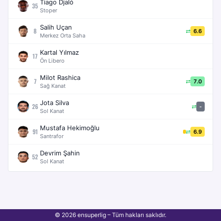
Tiago Djaló
35
Stoper
Salih Uçan
8
6.6
Merkez Orta Saha
Kartal Yılmaz
17
Ön Libero
Milot Rashica
7
7.0
Sağ Kanat
Jota Silva
26
-
Sol Kanat
Mustafa Hekimoğlu
91
6.9
Santrafor
Devrim Şahin
52
Sol Kanat
© 2026 ensuperlig – Tüm hakları saklıdır.