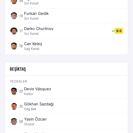
99
Sol Kanat
Furkan Gedik
18
Sol Kanat
Darko Churlinov
17
6.5
Sol Kanat
Can Keleş
70
Sağ Kanat
BEŞIKTAŞ
YEDEKLER
Devis Vásquez
32
Kaleci
Gökhan Sazdağı
25
Sağ Bek
Yasin Özcan
58
Stoper