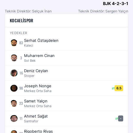
BJK
4-2-3-1
Teknik Direktör: Selçuk İnan
Teknik Direktör: Sergen Yalçın
KOCAELISPOR
YEDEKLER
Serhat Öztaşdelen
83
Kaleci
Muharrem Cinan
3
Sol Bek
Deniz Ceylan
16
Stoper
Joseph Nonge
98
6.5
Merkez Orta Saha
Samet Yalçın
23
Merkez Orta Saha
Ahmet Sağat
11
-
Santrafor
Rigoberto Rivas