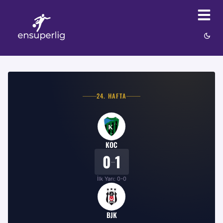
24
. HAFTA
KOC
0
1
–
İlk Yarı:
0
-
0
BJK