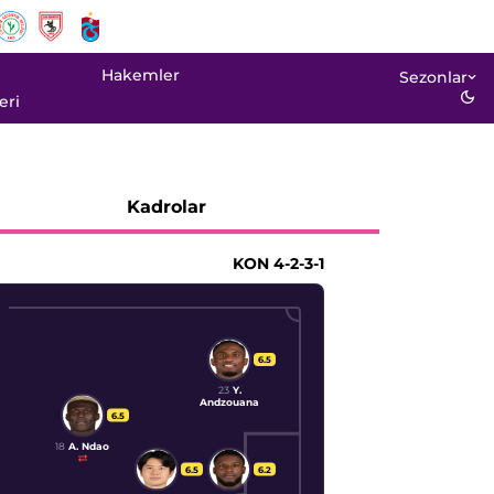
Hakemler
Sezonlar
eri
Kadrolar
KON
4-2-3-1
6.5
23
Y.
Andzouana
6.5
18
A. Ndao
6.5
6.2