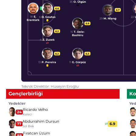
35
O. Ülgün
7.5
6.6
6.7
18
E.
6
D. Goutas
22
29
M. Niang
Erentürk
6.9
6.2
15
T. Dele-
Bashiru
4
Z. Zuzek
6.2
6.3
13
P. Pereira
11
G. Gürpüz
Teknik Direktör: Hüseyin Eroğlu
Gençlerbirliği
Ko
Yedekler
Yed
Ricardo Velho
24
Kaleci
Abdurrahim Dursun
77
6.9
Sol Bek
Fıratcan Üzüm
88