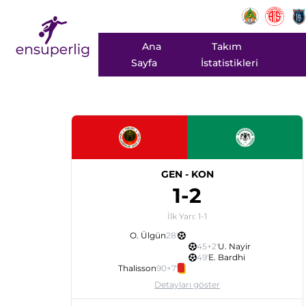
Ana
Takım
Sayfa
İstatistikleri
GEN
-
KON
1
-
2
İlk Yarı:
1
-
1
O. Ülgün
28
'
45+2
'
U. Nayir
49
'
E. Bardhi
Thalisson
90+7
'
Detayları göster