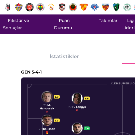
Fikstür ve
Puan
Takımlar
Lig
Sonuçlar
Durumu
Liderl
İstatistikler
GEN
5-4-1
ENSUPERLIG
6.7
6.6
23
M.
70
F. Tongya
Hanousek
6.3
7.6
2
Thalisson