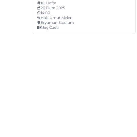
10
. Hafta
26 Ekim 2025
14:00
Halil Umut Meler
Eryaman Stadium
Maç Özeti