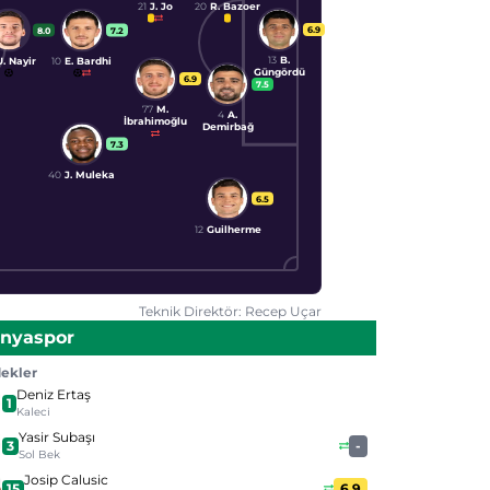
21
J. Jo
20
R. Bazoer
6.9
8.0
7.2
13
B.
U. Nayir
10
E. Bardhi
Güngördü
6.9
7.5
77
M.
4
A.
İbrahimoğlu
Demirbağ
7.3
40
J. Muleka
6.5
12
Guilherme
Teknik Direktör: Recep Uçar
nyaspor
ekler
Deniz Ertaş
1
Kaleci
Yasir Subaşı
3
-
Sol Bek
Josip Calusic
15
6.9