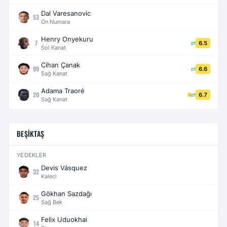
Dal Varesanovic
53
On Numara
Henry Onyekuru
7
6.5
Sol Kanat
Cihan Çanak
99
6.6
Sağ Kanat
Adama Traoré
20
6.7
Sağ Kanat
BEŞIKTAŞ
YEDEKLER
Devis Vásquez
32
Kaleci
Gökhan Sazdağı
25
Sağ Bek
Felix Uduokhai
14