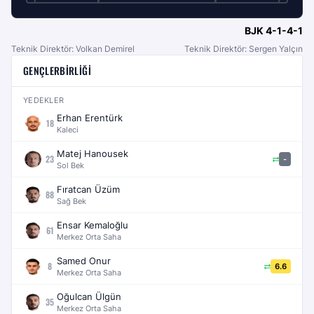
BJK
4-1-4-1
Teknik Direktör: Volkan Demirel
Teknik Direktör: Sergen Yalçın
GENÇLERBIRLIĞI
YEDEKLER
Erhan Erentürk
18
Kaleci
Matej Hanousek
23
-
Sol Bek
Fıratcan Üzüm
88
Sağ Bek
Ensar Kemaloğlu
61
Merkez Orta Saha
Samed Onur
8
6.6
Merkez Orta Saha
Oğulcan Ülgün
35
Merkez Orta Saha