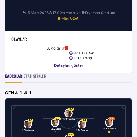
15 Mart 2026
17:00
Yasin Kol
Eryaman Stadium
Maç Özeti
OLAYLAR
S. Koïta
18
'
56
'
J. Olaitan
67
'
O. Kökçü
Detayları göster
KADROLAR
İSTATISTIKLER
GEN
4-1-4-1
6.7
5.9
6.9
24
R. Velho
6.7
6.6
13
P. Pereira
4
Z. Zuzek
2
Thalisson
6
D. Goutas
6.9