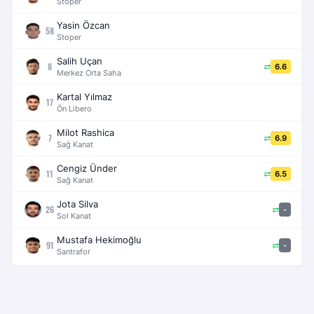
Stoper
Yasin Özcan
58
Stoper
Salih Uçan
8
6.6
Merkez Orta Saha
Kartal Yılmaz
17
Ön Libero
Milot Rashica
7
6.9
Sağ Kanat
Cengiz Ünder
11
6.5
Sağ Kanat
Jota Silva
26
-
Sol Kanat
Mustafa Hekimoğlu
91
-
Santrafor