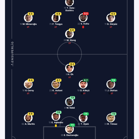
15
T. Dele-
Bashiru
3.2
6.5
6.9
6.5
22
S. Koïta
10
M. Mimaroğlu
70
F. Tongya
11
G. Gürpüz
6.6
29
M. Niang
ENSUPERLIG
6.2
9
H. Oh
6.9
6.7
8.7
7.6
18
V. Cerny
23
K. Asllani
10
O. Kökçü
15
J. Olaitan
7.2
4
W. Ndidi
7.0
6.6
7.5
7.2
12
E. Agbadou
62
A. Murillo
35
T. Djaló
33
R. Yılmaz
7.5
30
E. Destanoğlu