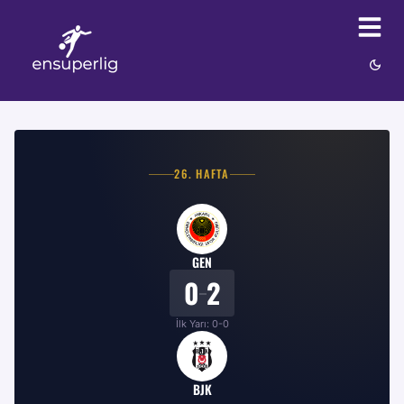
26
. HAFTA
GEN
0
2
–
İlk Yarı:
0
-
0
BJK