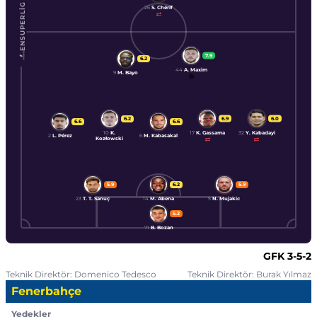
ENSUPERLIG
26
S. Chérif
7.9
6.2
44
A. Maxim
9
M. Bayo
6.9
6.0
6.2
6.6
6.6
17
K. Gassama
32
Y. Kabadayi
10
K.
2
L. Pérez
6
M. Kabasakal
Kozłowski
5.9
6.2
5.9
23
T. T. Sanuç
14
M. Abena
5
N. Mujakic
5.2
71
B. Bozan
GFK
3-5-2
Teknik Direktör: Domenico Tedesco
Teknik Direktör: Burak Yılmaz
Fenerbahçe
Yedekler