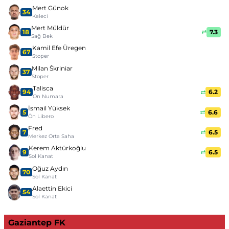
Mert Günok
34
Kaleci
Mert Müldür
18
7.3
Sağ Bek
Kamil Efe Üregen
67
Stoper
Milan Škriniar
37
Stoper
Talisca
94
6.2
On Numara
İsmail Yüksek
5
6.6
Ön Libero
Fred
7
6.5
Merkez Orta Saha
Kerem Aktürkoğlu
9
6.5
Sol Kanat
Oğuz Aydın
70
Sol Kanat
Alaettin Ekici
54
Sol Kanat
Gaziantep FK