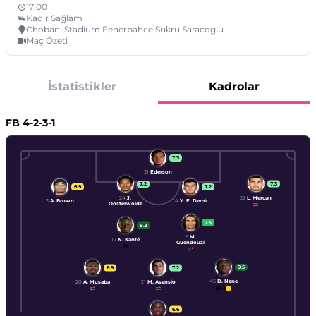
17:00
Kadir Sağlam
Chobani Stadium Fenerbahce Sukru Saracoglu
Maç Özeti
İstatistikler
Kadrolar
FB
4-2-3-1
7.3
31
Ederson
7.3
7.2
6.9
7.2
22
L. Mercan
24
J.
3
A. Brown
14
Y. E. Demir
Oosterwolde
7.5
8.3
6
M.
17
N. Kanté
Guendouzi
9.5
6.9
7.2
45
D. Nene
20
A. Musaba
21
M. Asensio
×
3
6.6