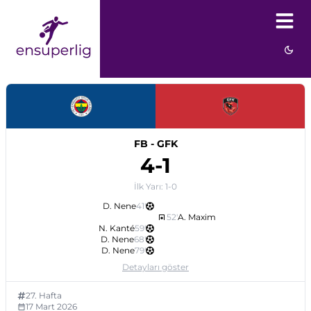
FB
-
GFK
4
-
1
İlk Yarı:
1
-
0
D. Nene
41
'
52
'
A. Maxim
N. Kanté
59
'
D. Nene
68
'
D. Nene
79
'
Detayları göster
27
. Hafta
17 Mart 2026