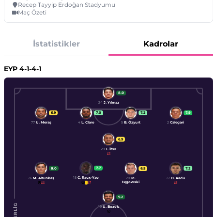
Recep Tayyip Erdoğan Stadyumu
Maç Özeti
İstatistikler
Kadrolar
EYP
4-1-4-1
8.0
24
J. Yılmaz
6.9
7.0
7.2
7.9
77
U. Meraş
4
L. Claro
5
B. Özyurt
2
Calegari
6.9
28
T. İlter
7.7
8.0
7.2
6.5
15
C. Raux-Yao
26
M. Altunbaş
22
D. Radu
20
M.
Łęgowski
9.2
19
U. Bozok