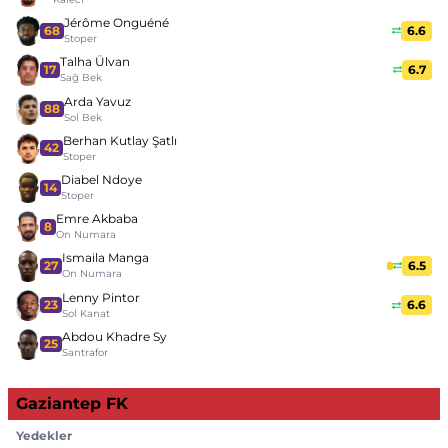
Jérôme Onguéné
68
6.6
Stoper
Talha Ülvan
17
6.7
Sağ Bek
Arda Yavuz
88
Sol Bek
Berhan Kutlay Şatlı
42
Stoper
Diabel Ndoye
14
Stoper
Emre Akbaba
8
On Numara
Ismaila Manga
27
6.5
On Numara
Lenny Pintor
23
6.6
Sol Kanat
Abdou Khadre Sy
25
Santrafor
Gaziantep FK
Yedekler