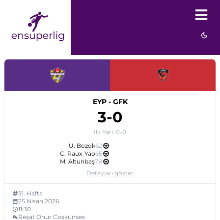
EYP
-
GFK
3
-
0
İlk Yarı:
0
-
0
U. Bozok
62
'
C. Raux-Yao
65
'
M. Altunbaş
78
'
Detayları göster
31
. Hafta
25 Nisan 2026
11:30
Reşat Onur Coşkunses