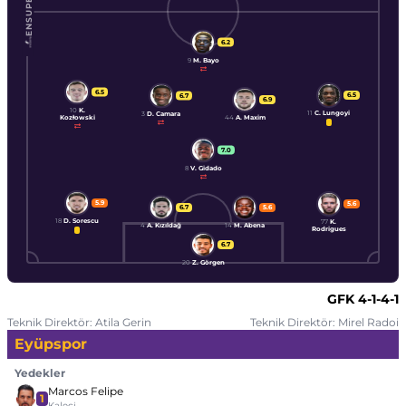
ENSUPERLIG
6.2
9
M. Bayo
6.5
6.5
6.7
6.9
10
K.
11
C. Lungoyi
3
D. Camara
Kozłowski
44
A. Maxim
7.0
8
V. Gidado
5.9
5.6
6.7
5.6
18
D. Sorescu
77
K.
4
A. Kızıldağ
14
M. Abena
Rodrigues
6.7
20
Z. Görgen
GFK
4-1-4-1
Teknik Direktör: Atila Gerin
Teknik Direktör: Mirel Radoi
Eyüpspor
Yedekler
Marcos Felipe
1
Kaleci