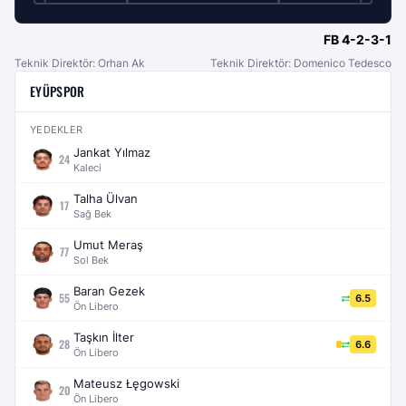
FB
4-2-3-1
Teknik Direktör: Orhan Ak
Teknik Direktör: Domenico Tedesco
EYÜPSPOR
YEDEKLER
Jankat Yılmaz
24
Kaleci
Talha Ülvan
17
Sağ Bek
Umut Meraş
77
Sol Bek
Baran Gezek
55
6.5
Ön Libero
Taşkın İlter
28
6.6
Ön Libero
Mateusz Łęgowski
20
Ön Libero