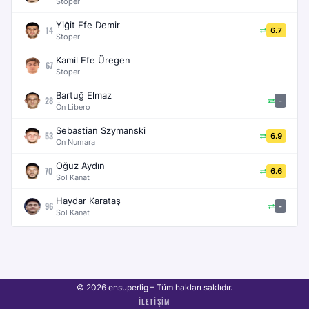
Stoper
Yiğit Efe Demir
14
6.7
Stoper
Kamil Efe Üregen
67
Stoper
Bartuğ Elmaz
28
-
Ön Libero
Sebastian Szymanski
53
6.9
On Numara
Oğuz Aydın
70
6.6
Sol Kanat
Haydar Karataş
96
-
Sol Kanat
© 2026 ensuperlig – Tüm hakları saklıdır.
İLETIŞIM