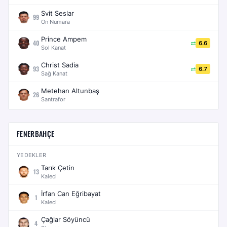
Svit Seslar
99
On Numara
Prince Ampem
40
6.6
Sol Kanat
Christ Sadia
93
6.7
Sağ Kanat
Metehan Altunbaş
26
Santrafor
FENERBAHÇE
YEDEKLER
Tarık Çetin
13
Kaleci
İrfan Can Eğribayat
1
Kaleci
Çağlar Söyüncü
4