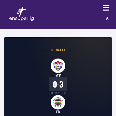
17
. HAFTA
EYP
0
3
–
İlk Yarı:
0
-
2
FB