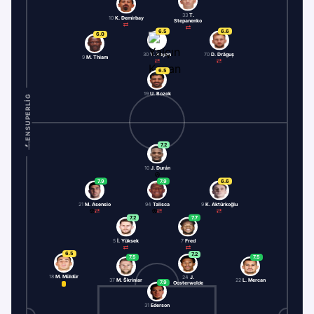
33
T.
10
K. Demirbay
Stepanenko
6.5
6.6
6.0
30
Y. Kayan
70
D. Drăguș
9
M. Thiam
6.5
19
U. Bozok
ENSUPERLIG
7.2
10
J. Durán
7.9
7.9
6.6
21
M. Asensio
94
Talisca
9
K. Aktürkoğlu
7.2
7.7
5
İ. Yüksek
7
Fred
6.5
7.2
7.5
7.5
18
M. Müldür
24
J.
37
M. Škriniar
22
L. Mercan
7.9
Oosterwolde
31
Ederson