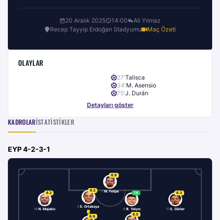
20 Aralık 2025
14:00
Ali Yılmaz
Recep Tayyip Erdoğan Stadyumu
Maç Özeti
OLAYLAR
27
'
Talisca
34
'
M. Asensio
75
'
J. Durán
Detayları göster
KADROLAR
İSTATISTIKLER
EYP
4-2-3-1
6.9
6.2
1
M. Felipe
6.2
7.6
6.3
5
E. Ortakaya
18
N. Mujakic
6
R. Yalçın
11
S. Gürler
6.5
6.9