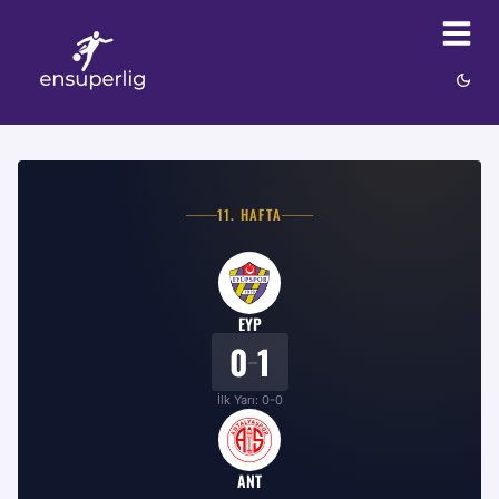
11
. HAFTA
EYP
0
1
–
İlk Yarı:
0
-
0
ANT