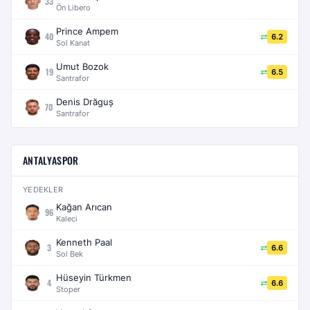
33
Ön Libero
Prince Ampem
40
6.2
Sol Kanat
Umut Bozok
19
6.5
Santrafor
Denis Drăguș
70
Santrafor
ANTALYASPOR
YEDEKLER
Kağan Arıcan
96
Kaleci
Kenneth Paal
3
6.6
Sol Bek
Hüseyin Türkmen
4
6.6
Stoper