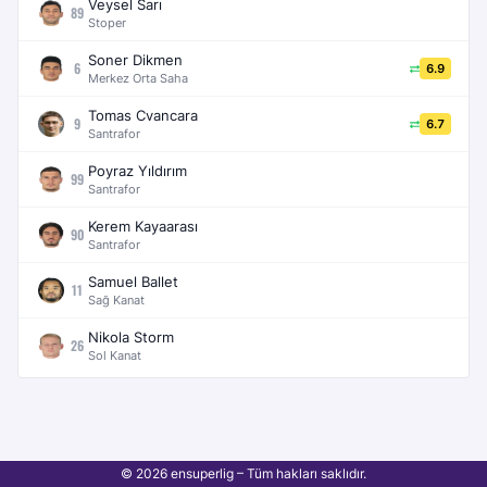
Veysel Sarı
89
Stoper
Soner Dikmen
6
6.9
Merkez Orta Saha
Tomas Cvancara
9
6.7
Santrafor
Poyraz Yıldırım
99
Santrafor
Kerem Kayaarası
90
Santrafor
Samuel Ballet
11
Sağ Kanat
Nikola Storm
26
Sol Kanat
© 2026 ensuperlig – Tüm hakları saklıdır.