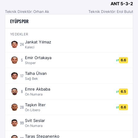
ANT
5-3-2
Teknik Direktör: Orhan Ak
Teknik Direktör: Erol Bulut
EYÜPSPOR
YEDEKLER
Jankat Yılmaz
24
Kaleci
Emir Ortakaya
5
6.6
Stoper
Talha Ülvan
17
Sağ Bek
Emre Akbaba
8
6.5
On Numara
Taşkın İlter
28
6.6
Ön Libero
Svit Seslar
99
On Numara
Taras Stepanenko