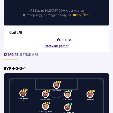
3 Kasım 2025
17:00
Alper Akarsu
Recep Tayyip Erdoğan Stadyumu
Maç Özeti
OLAYLAR
75
'
Y. Boli
Detayları göster
KADROLAR
İSTATISTIKLER
EYP
4-2-3-1
6.5
6.7
1
M. Felipe
6.3
7.2
6.9
77
U. Meraş
18
N. Mujakic
6
R. Yalçın
2
Calegari
6.5
7.0
20
M. Łęgowski
10
K. Demirbay