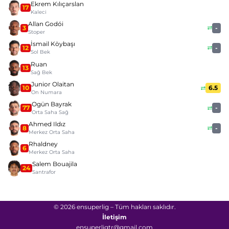
Ekrem Kılıçarslan
17
Kaleci
Allan Godói
3
-
Stoper
İsmail Köybaşı
12
-
Sol Bek
Ruan
13
Sağ Bek
Junior Olaitan
10
6.5
On Numara
Ogün Bayrak
77
-
Orta Saha Sağ
Ahmed Ildız
8
-
Merkez Orta Saha
Rhaldney
6
Merkez Orta Saha
Salem Bouajila
24
Santrafor
© 2026 ensuperlig – Tüm hakları saklıdır.
İletişim
ensuperligtr@gmail.com