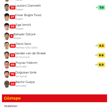
Lautaro Giannetti
30
7.0
Stoper
Ensar Buğra Tivsiz
27
Stoper
Ege İzmirli
98
Stoper
Bahadır Öztürk
5
Stoper
Dario Saric
88
6.5
Merkez Orta Saha
Sander van de Streek
22
6.6
On Numara
Poyraz Yıldırım
99
6.9
Santrafor
Doğukan Sinik
70
Sol Kanat
Bachir Gueye
24
Santrafor
Göztepe
Yedekler