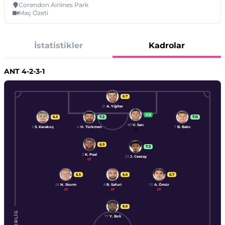
Corendon Airlines Park
Maç Özeti
İstatistikler
Kadrolar
ANT
4-2-3-1
6.7
21
A. Yiğiter
7.9
6.3
7.2
7.0
89
V. Sarı
2
S. Karakoç
4
H. Türkmen
7
B. Balcı
6.9
7.3
3
K. Paal
23
J. Ceesay
6.5
6.6
6.7
26
N. Storm
8
R. Safuri
10
A. Ömür
6.5
77
Y. Boli