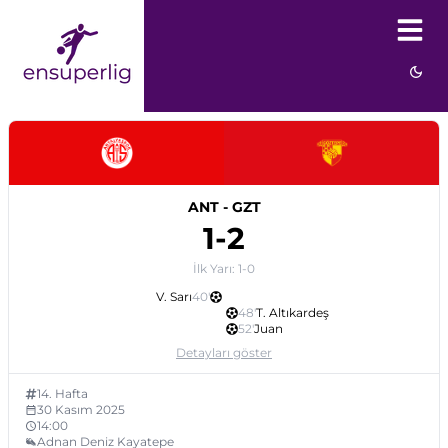
ANT
-
GZT
1
-
2
İlk Yarı:
1
-
0
V. Sarı
40
'
48
'
T. Altıkardeş
52
'
Juan
Detayları göster
14
. Hafta
30 Kasım 2025
14:00
Adnan Deniz Kayatepe