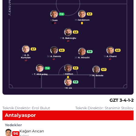
ENSUPERLIG
6.3
7.5
39
Janderson
9
Juan
6.6
11
E. Bekiroğlu
6.7
6.0
6.9
7.0
2
A. O.
30
A. Dennis
15
A. Cherni
Kurtulan
20
N. Miroshi
6.5
7.6
6.7
5
Héliton
4
T. Altıkardeş
26
M. Bokele
7.3
1
M. Lis
GZT
3-4-1-2
Teknik Direktör: Erol Bulut
Teknik Direktör: Stanimir Stoilov
Antalyaspor
Yedekler
Kağan Arıcan
96
Kaleci