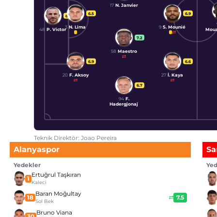
17
N. Janvier
6.5
6.9
6.3
3
N. Lima
9
S. Mounié
48
P. Victor
Moua
7.2
58
Maestro
6.9
6.6
20
F. Aksoy
27
İ. Kaya
6.7
94
F.
Hadergjonaj
Teknik Direktör: Joao Pereira
Alanyaspor
Sa
Yedekler
Yed
Ertuğrul Taşkıran
1
Kaleci
Baran Moğultay
18
7.5
Sol Bek
Bruno Viana
30