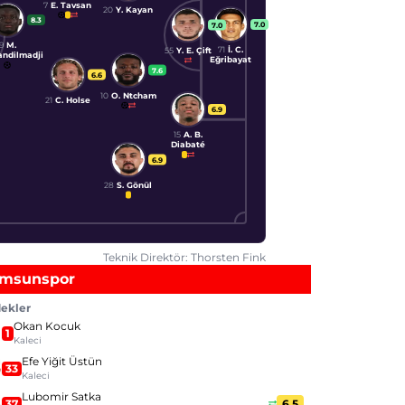
7
E. Tavsan
20
Y. Kayan
8.3
7.0
7.0
9
M.
71
İ. C.
55
Y. E. Çift
ndilmadji
Eğribayat
7.6
6.6
10
O. Ntcham
21
C. Holse
6.9
15
A. B.
Diabaté
6.9
28
S. Gönül
Teknik Direktör: Thorsten Fink
msunspor
ekler
Okan Kocuk
1
Kaleci
Efe Yiğit Üstün
33
Kaleci
Lubomir Satka
37
6.5