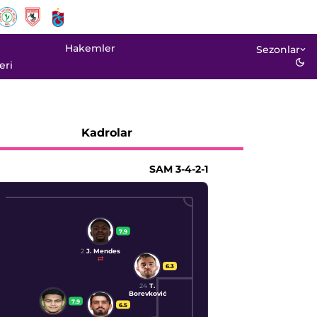
Hakemler
Sezonlar
eri
Kadrolar
SAM
3-4-2-1
7.9
2
J. Mendes
6.3
24
T.
Borevković
7.9
6.5