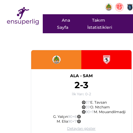
Ana
Takım
Sayfa
İstatistikleri
ALA
-
SAM
2
-
3
İlk Yarı:
0
-
2
37
'
E. Tavsan
39
'
O. Ntcham
90+1
'
M. Mouandilmadji
G. Yalçın
90+6
'
M. Elia
90+7
'
Detayları göster