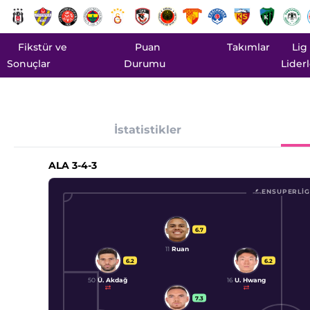
Fikstür ve
Puan
Takımlar
Lig
Sonuçlar
Durumu
Liderl
İstatistikler
ALA
3-4-3
ENSUPERLIG
6.7
11
Ruan
6.2
6.2
50
Ü. Akdağ
16
U. Hwang
7.3