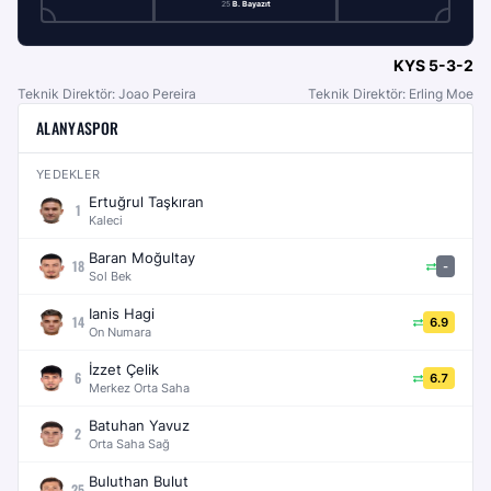
25
B. Bayazıt
KYS
5-3-2
Teknik Direktör: Joao Pereira
Teknik Direktör: Erling Moe
ALANYASPOR
YEDEKLER
Ertuğrul Taşkıran
1
Kaleci
Baran Moğultay
18
-
Sol Bek
Ianis Hagi
14
6.9
On Numara
İzzet Çelik
6
6.7
Merkez Orta Saha
Batuhan Yavuz
2
Orta Saha Sağ
Buluthan Bulut
25