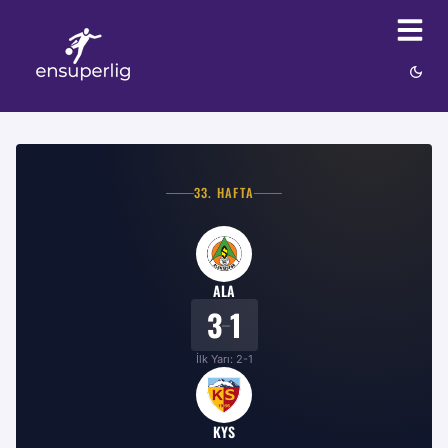
33
. HAFTA
ALA
3
1
–
İlk Yarı:
2
-
1
KYS