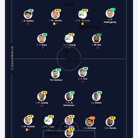
7.9
6.5
6.5
7.3
94
F.
17
N. Janvier
42
G. Makouta
8
E. Keskin
Hadergjonaj
7.2
6.5
8.2
27
İ. Kaya
16
U. Hwang
12
M. Elia
ENSUPERLIG
7.0
7.3
22
I. Tuci
7
M. Cardoso
6.2
7.2
7.2
33
F. Soyalp
8
L. Bénes
15
Y. A.
Bennasser
6.5
6.5
6.2
5.2
6.9
28
R. Civelek
6
S. Güler
24
D. Toköz
2
J. Katongo
23
L. Carole
6.9