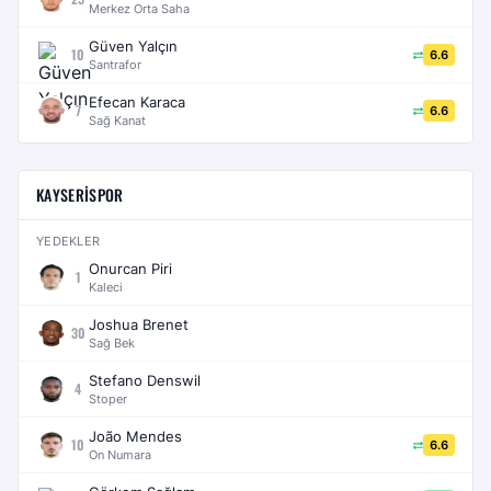
Merkez Orta Saha
Güven Yalçın
10
6.6
Santrafor
Efecan Karaca
7
6.6
Sağ Kanat
KAYSERISPOR
YEDEKLER
Onurcan Piri
1
Kaleci
Joshua Brenet
30
Sağ Bek
Stefano Denswil
4
Stoper
João Mendes
10
6.6
On Numara