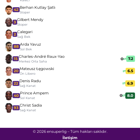
Kaleci
Berhan Kutlay Şatlı
42
Stoper
Gilbert Mendy
3
Stoper
Calegari
2
Sağ Bek
Arda Yavuz
88
Sol Bek
Charles-André Raux-Yao
15
7.2
Merkez Orta Saha
Mateusz Łęgowski
20
6.5
Ön Libero
Denis Radu
22
6.9
Sağ Kanat
Prince Ampem
40
8.0
Sol Kanat
Christ Sadia
93
Sağ Kanat
© 2026 ensuperlig – Tüm hakları saklıdır.
İletişim