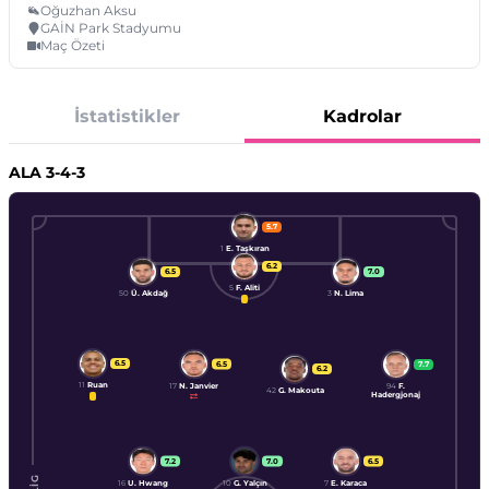
Oğuzhan Aksu
GAİN Park Stadyumu
Maç Özeti
İstatistikler
Kadrolar
ALA
3-4-3
5.7
1
E. Taşkıran
6.2
6.5
7.0
5
F. Aliti
50
Ü. Akdağ
3
N. Lima
6.5
6.5
7.7
6.2
11
Ruan
17
N. Janvier
94
F.
42
G. Makouta
Hadergjonaj
7.2
7.0
6.5
16
U. Hwang
10
G. Yalçın
7
E. Karaca