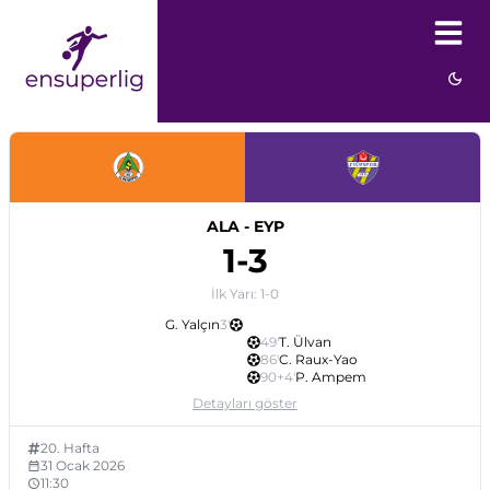
ALA
-
EYP
1
-
3
İlk Yarı:
1
-
0
G. Yalçın
3
'
49
'
T. Ülvan
86
'
C. Raux-Yao
90+4
'
P. Ampem
Detayları göster
20
. Hafta
31 Ocak 2026
11:30