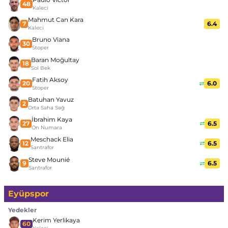
48
Kaleci
Mahmut Can Kara
7
6.4
Kaleci
Bruno Viana
30
Stoper
Baran Moğultay
18
Sol Bek
Fatih Aksoy
20
6.0
Stoper
Batuhan Yavuz
2
Orta Saha Sağ
İbrahim Kaya
27
6.5
On Numara
Meschack Elia
12
6.5
Santrafor
Steve Mounié
9
6.5
Santrafor
Eyüpspor
Yedekler
Kerim Yerlikaya
60