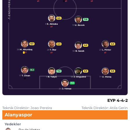
ENSUPERLIG
6.5
7.0
8
E. Akbaba
19
U. Bozok
6.3
6.9
6.9
6.9
26
M. Altunbaş
28
T. İlter
23
L. Pintor
55
B. Gezek
8.2
7.2
6.9
6.6
17
T. Ülvan
6
R. Yalçın
68
J. Onguéné
77
U. Meraş
7.5
24
J. Yılmaz
EYP
4-4-2
Teknik Direktör: Joao Pereira
Teknik Direktör: Atila Gerin
Alanyaspor
Yedekler
Paulo Victor