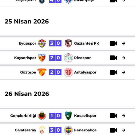
25 Nisan 2026
3
0
Eyüpspor
Gaziantep FK
2
0
Kayserispor
Rizespor
2
0
Göztepe
Antalyaspor
26 Nisan 2026
1
0
Gençlerbirliği
Kocaelispor
3
0
Galatasaray
Fenerbahçe